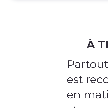
À T
Partout
est rec
en mati