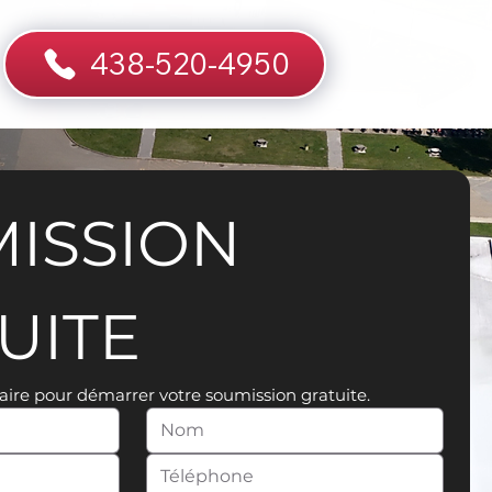
438-520-4950
ISSION 
UITE
aire pour démarrer votre soumission gratuite.