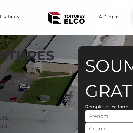
lisations
À Propos
OITURES
SOUM
GRAT
Remplissez ce formul
ers
our