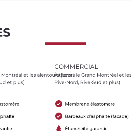
ES
COMMERCIAL
 Montréal et les alentours (Laval, 
À travers le Grand Montréal et les 
ud et plus)
Rive-Nord, Rive-Sud et plus)
astomère
Membrane élastomère
sphalte
Bardeaux d'asphalte (facade)
rantie
Étanchéité garantie