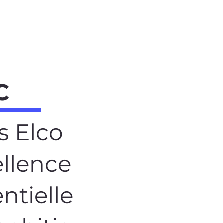
C
s Elco
ellence
ntielle