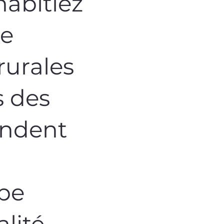
abitiez
de
rurales
s des
ondent
ipe
alité