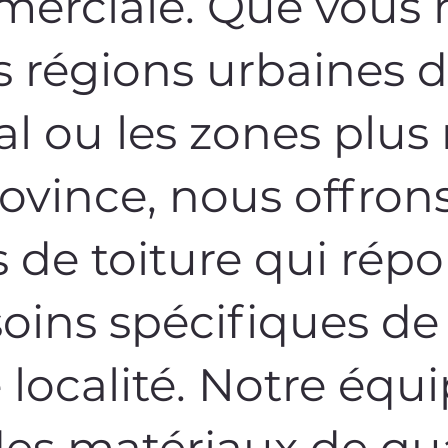
erciale. Que vous h
s régions urbaines 
l ou les zones plus 
rovince, nous offron
s de toiture qui rép
oins spécifiques de
localité. Notre équ
 des matériaux de qu