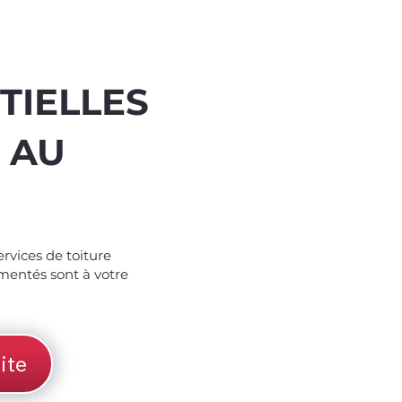
TIELLES
 AU
%
off
ervices de toiture
imentés sont à votre
ite