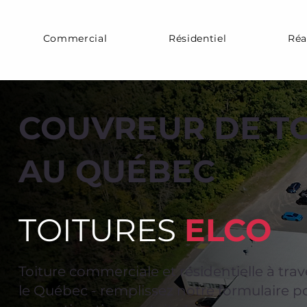
Commercial
Résidentiel
Réa
COUVREUR DE T
AU QUÉBEC
TOITURES
ELCO
Toiture commerciale et résidentielle à trav
le Québec - remplissez notre formulaire p