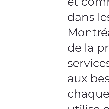
et comm
dans le
Montréa
de la p
service
aux bes
chaque 
utilise