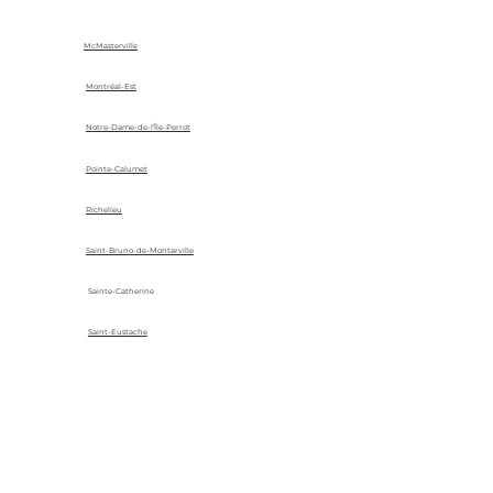
McMasterville
Montréal-Est
Notre-Dame-de-l'Île-Perrot
Pointe-Calumet
Richelieu
Saint-Bruno-de-Montarville
Sainte-Catherine
Saint-Eustache