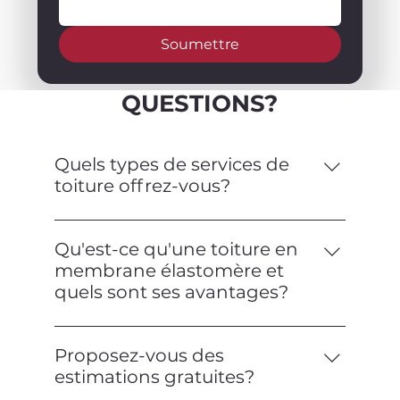
Soumettre
QUESTIONS?
Quels types de services de
toiture offrez-vous?
Nous offrons une gamme complète de
services de toiture, y compris
Qu'est-ce qu'une toiture en
l'installation, la réparation, l'entretien et
membrane élastomère et
les inspections pour les toitures
quels sont ses avantages?
commerciales et résidentielles. Nous
Une toiture en membrane élastomère
sommes spécialisés dans les toitures en
est un type de toiture plate fabriquée à
membrane élastomère.
Proposez-vous des
partir d'un matériau flexible et
estimations gratuites?
semblable au caoutchouc. Elle offre une