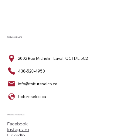
Toitures ELCO
2002 Rue Michelin, Laval, QC H7L 5C2
438-520-4950
info@toitureselco.ca
toitureselco.ca
Réseaux Sociaux
Facebook
Instagram
LinkedIn