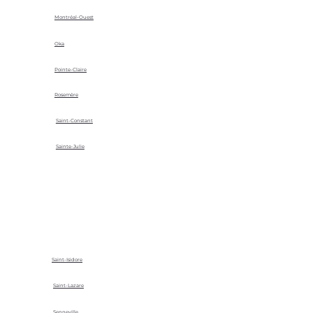
Montréal-Ouest
Oka
Pointe-Claire
Rosemère
Saint-Constant
Sainte-Julie
Saint-Isidore
Saint-Lazare
Senneville