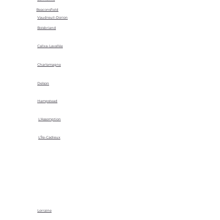
Beaconsfield
Vaudreuil-Dorion
Boisbriand
Calixa-Lavallée
Charlemagne
Delson
Hampstead
L'Assomption
L'Île-Cadieux
Lorraine