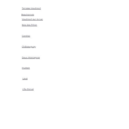
Terrasse-Vaudreuil
Beauharnois
Vaudreuil-sur-le-Lac
Bois-des-Fillion
Candiac
Châteauguay
Deux-Montagnes
Hudson
Laval
L'Île-Dorval