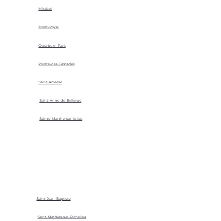
Mirabel
Mont-Royal
Otterburn Park
Pointe-des-Cascades
Saint-Amable
Saint-Anne-de-Bellevue
Sainte-Marthe-sur-le-lac
Saint-Jean-Baptiste
Saint-Mathias-sur-Richelieu