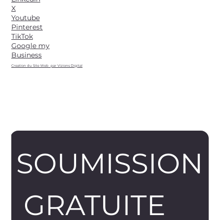
X
Youtube
Pinterest
TikTok
Google my
Business
Creation du Site Web par Vizions Digital
SOUMISSION
 GRATUITE