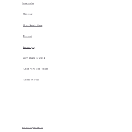
Mascouche
Montréal
Mont-Saint-Hilaire
Pincourt
Repentigny
Saint-Basile-le-Grand
Saint-Anne-des-Plaines
Sainte-Thérèse
Saint-Joseph-du-Lac