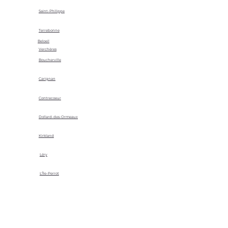
Saint-Philippe
Terrebonne
Beloeil
Verchères
Boucherville
Carignan
Contrecoeur
Dollard-des-Ormeaux
Kirkland
Léry
L'Île-Perrot