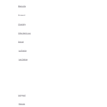
Blainville
Brossard
Chambly
Côte-Saint-Luc
Dorval
La Prairie
Les Cèdres
Longeuil
Mercier