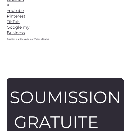
X
Youtube
Pinterest
TikTok
Google my
Business
Creation du Site Web par Vizions Digital
SOUMISSION
 GRATUITE