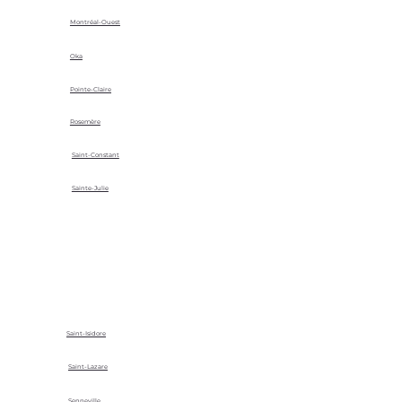
Montréal-Ouest
Oka
Pointe-Claire
Rosemère
Saint-Constant
Sainte-Julie
Saint-Isidore
Saint-Lazare
Senneville