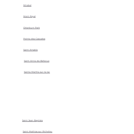
Mirabel
Mont-Royal
Otterburn Park
Pointe-des-Cascades
Saint-Amable
Saint-Anne-de-Bellevue
Sainte-Marthe-sur-le-lac
Saint-Jean-Baptiste
Saint-Mathias-sur-Richelieu