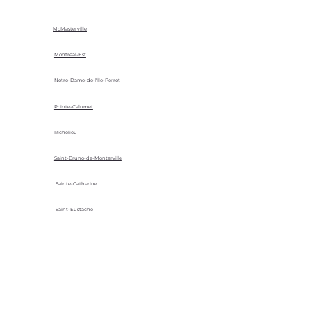
McMasterville
Montréal-Est
Notre-Dame-de-l'Île-Perrot
Pointe-Calumet
Richelieu
Saint-Bruno-de-Montarville
Sainte-Catherine
Saint-Eustache