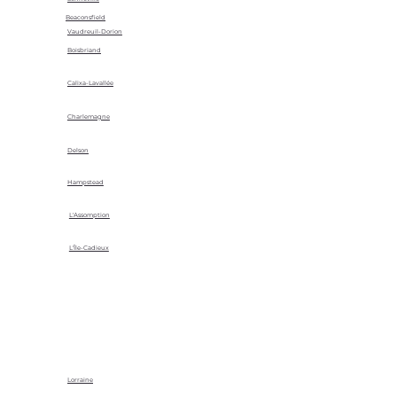
Beaconsfield
Vaudreuil-Dorion
Boisbriand
Calixa-Lavallée
Charlemagne
Delson
Hampstead
L'Assomption
L'Île-Cadieux
Lorraine