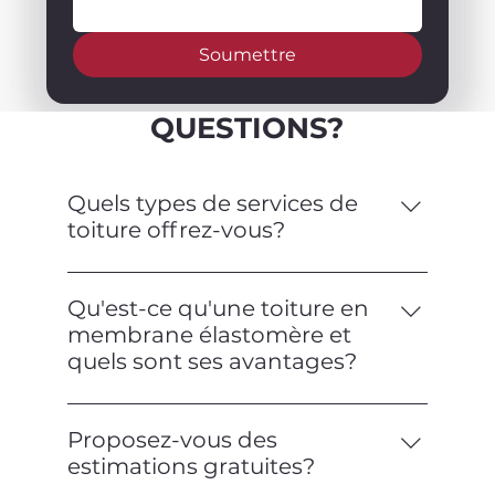
Soumettre
QUESTIONS?
Quels types de services de
toiture offrez-vous?
Nous offrons une gamme complète de
services de toiture, y compris
Qu'est-ce qu'une toiture en
l'installation, la réparation, l'entretien et
membrane élastomère et
les inspections pour les toitures
quels sont ses avantages?
commerciales et résidentielles. Nous
Une toiture en membrane élastomère
sommes spécialisés dans les toitures en
est un type de toiture plate fabriquée à
membrane élastomère.
Proposez-vous des
partir d'un matériau flexible et
estimations gratuites?
semblable au caoutchouc. Elle offre une