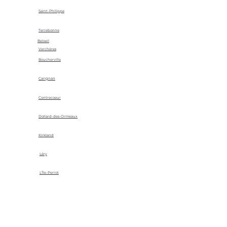
Saint-Philippe
Terrebonne
Beloeil
Verchères
Boucherville
Carignan
Contrecoeur
Dollard-des-Ormeaux
Kirkland
Léry
L'Île-Perrot