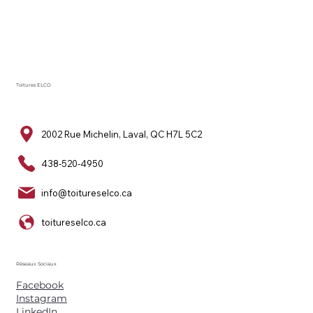
Toitures ELCO
2002 Rue Michelin, Laval, QC H7L 5C2
438-520-4950
info@toitureselco.ca
toitureselco.ca
Réseaux Sociaux
Facebook
Instagram
LinkedIn