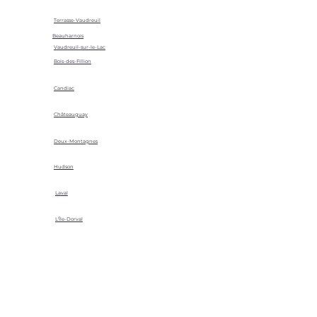
Terrasse-Vaudreuil
Beauharnois
Vaudreuil-sur-le-Lac
Bois-des-Fillion
Candiac
Châteauguay
Deux-Montagnes
Hudson
Laval
L'Île-Dorval