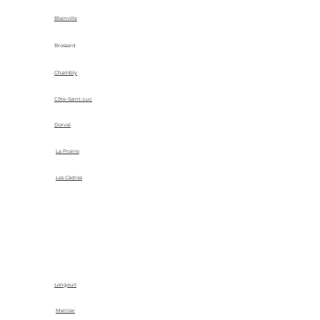
Blainville
Brossard
Chambly
Côte-Saint-Luc
Dorval
La Prairie
Les Cèdres
Longeuil
Mercier