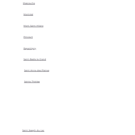
Mascouche
Montréal
Mont-Saint-Hilaire
Pincourt
Repentigny
Saint-Basile-le-Grand
Saint-Anne-des-Plaines
Sainte-Thérèse
Saint-Joseph-du-Lac