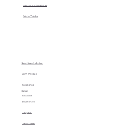
Saint-Anne-des-Plaines
Sainte-Thérèse
Saint-Joseph-du-Lac
Saint-Philippe
Terrebonne
Beloeil
Verchères
Boucherville
Carignan
Contrecoeur