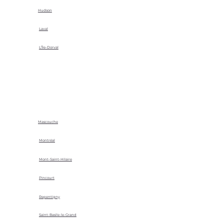
Hudson
Laval
L'Île-Dorval
Mascouche
Montréal
Mont-Saint-Hilaire
Pincourt
Repentigny
Saint-Basile-le-Grand