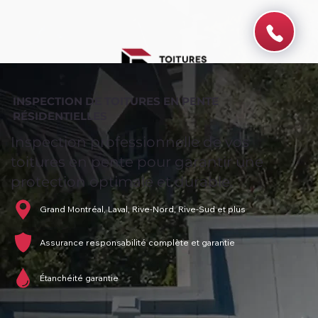
INSPECTION DE TOITURES EN PENTE
RÉSIDENTIELLES
Inspection professionnelle de vos
toitures en pente pour garantir une
protection optimale et durable.
Grand Montréal, Laval, Rive-Nord, Rive-Sud et plus
Assurance responsabilité complète et garantie
Étanchéité garantie