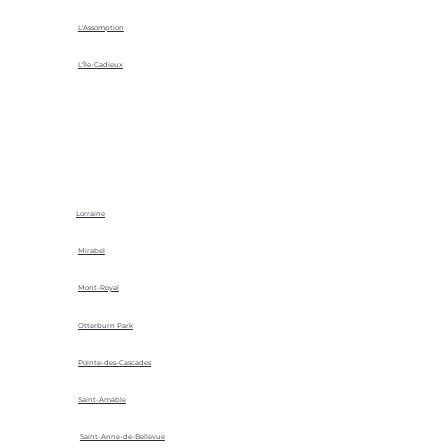
L'Assomption
L'Île-Cadieux
Lorraine
Mirabel
Mont-Royal
Otterburn Park
Pointe-des-Cascades
Saint-Amable
Saint-Anne-de-Bellevue