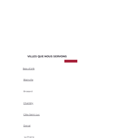
adaptés aux besoins spécifiques de
chaque projet. Nous sélectionnons les
matériaux en fonction de leur durabilité,
de leur efficacité énergétique et de leur
adaptabilité aux conditions climatiques
locales.
VILLES QUE NOUS SERVONS
Baie-d'Urfé
Blainville
Brossard
Chambly
Côte-Saint-Luc
Dorval
La Prairie