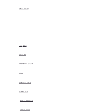
Les Cèdres
Longeuil
Mercier
Montréal-Ouest
Oka
Pointe-Claire
Rosemère
Saint-Constant
Sainte-Julie