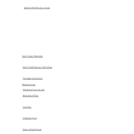
Sainte-Marthe-sur-le-lac
Saint-Jean-Baptiste
Saint-Mathias-sur-Richelieu
Terrasse-Vaudreuil
Beauharnois
Vaudreuil-sur-le-Lac
Bois-des-Fillion
Candiac
Châteauguay
Deux-Montagnes