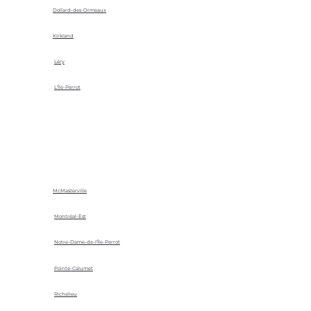
Dollard-des-Ormeaux
Kirkland
Léry
L'Île-Perrot
McMasterville
Montréal-Est
Notre-Dame-de-l'Île-Perrot
Pointe-Calumet
Richelieu