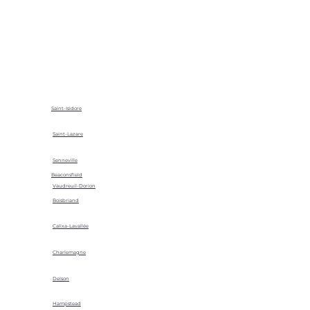
Saint-Isidore
Saint-Lazare
Senneville
Beaconsfield
Vaudreuil-Dorion
Boisbriand
Calixa-Lavallée
Charlemagne
Delson
Hampstead