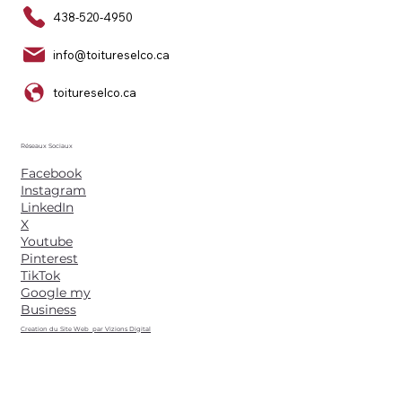
438-520-4950
info@toitureselco.ca
toitureselco.ca
Réseaux Sociaux
Facebook
Instagram
LinkedIn
X
Youtube
Pinterest
TikTok
Google my
Business
Creation du Site Web par Vizions Digital