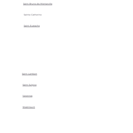
Saint-Bruno-de-Montarville
Sainte-Catherine
Saint-Eustache
Saint-Lambert
Saint-Sulpice
Varennes
Westmount