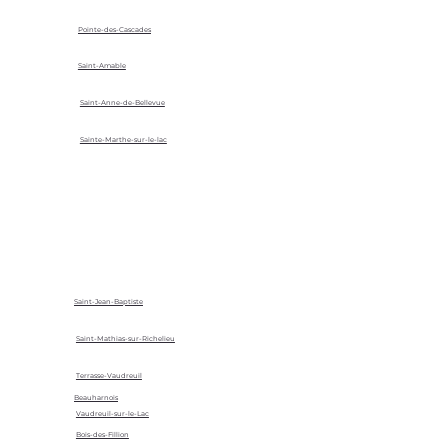
Pointe-des-Cascades
Saint-Amable
Saint-Anne-de-Bellevue
Sainte-Marthe-sur-le-lac
Saint-Jean-Baptiste
Saint-Mathias-sur-Richelieu
Terrasse-Vaudreuil
Beauharnois
Vaudreuil-sur-le-Lac
Bois-des-Fillion