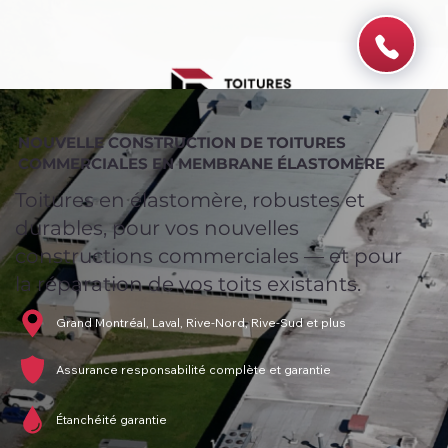
NOUVELLE CONSTRUCTION DE TOITURES
COMMERCIALES EN MEMBRANE ÉLASTOMÈRE
Toitures en élastomère, robustes et
durables, pour vos nouvelles
constructions commerciales — et pour
la réparation de vos toits existants.
Grand Montréal, Laval, Rive-Nord, Rive-Sud et plus
Assurance responsabilité complète et garantie
Étanchéité garantie