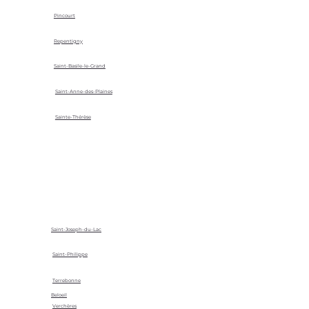
Pincourt
Repentigny
Saint-Basile-le-Grand
Saint-Anne-des-Plaines
Sainte-Thérèse
Saint-Joseph-du-Lac
Saint-Philippe
Terrebonne
Beloeil
Verchères