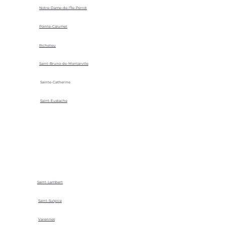
Notre-Dame-de-l'Île-Perrot
Pointe-Calumet
Richelieu
Saint-Bruno-de-Montarville
Sainte-Catherine
Saint-Eustache
Saint-Lambert
Saint-Sulpice
Varennes