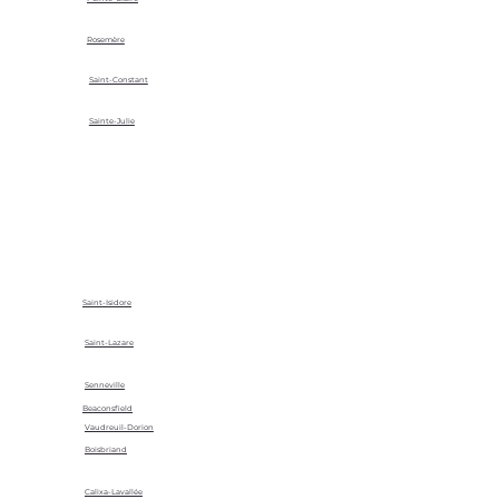
Rosemère
Saint-Constant
Sainte-Julie
Saint-Isidore
Saint-Lazare
Senneville
Beaconsfield
Vaudreuil-Dorion
Boisbriand
Calixa-Lavallée