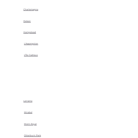
Charlemagne
Delson
Hampstead
L'Assomption
L'Île-Cadieux
Lorraine
Mirabel
Mont-Royal
Otterburn Park