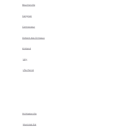
Boucherville
Carignan
Contrecoeur
Dollard-des-Ormeaux
Kirkland
Léry
L'Île-Perrot
McMasterville
Montréal-Est