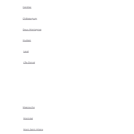
Candiac
Châteauguay
Deux-Montagnes
Hudson
Laval
L'Île-Dorval
Mascouche
Montréal
Mont-Saint-Hilaire