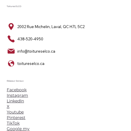
Toitures ELCO
2002 Rue Michelin, Laval, QC H7L 5C2
438-520-4950
info@toitureselco.ca
toitureselco.ca
Réseaux Sociaux
Facebook
Instagram
LinkedIn
X
Youtube
Pinterest
TikTok
Google my