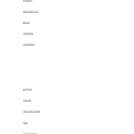
Chambly
Côte-Saint-Luc
Dorval
La Prairie
Les Cèdres
Longeuil
Mercier
Montréal-Ouest
Oka
Pointe-Claire