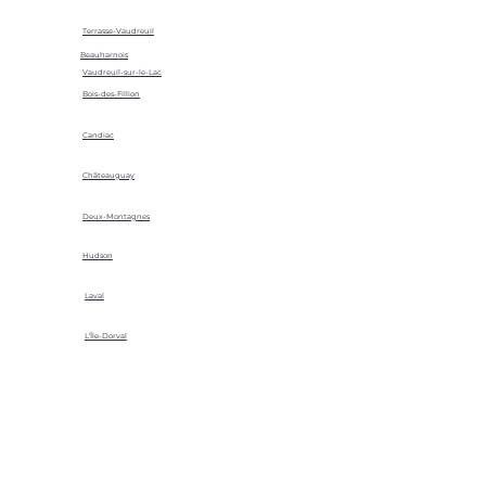
Terrasse-Vaudreuil
Beauharnois
Vaudreuil-sur-le-Lac
Bois-des-Fillion
Candiac
Châteauguay
Deux-Montagnes
Hudson
Laval
L'Île-Dorval