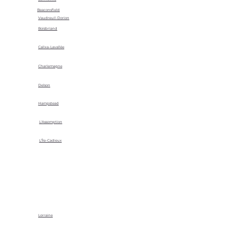
Beaconsfield
Vaudreuil-Dorion
Boisbriand
Calixa-Lavallée
Charlemagne
Delson
Hampstead
L'Assomption
L'Île-Cadieux
Lorraine