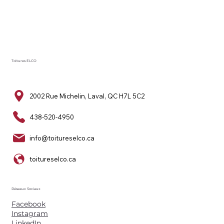
Toitures ELCO
2002 Rue Michelin, Laval, QC H7L 5C2
438-520-4950
info@toitureselco.ca
toitureselco.ca
Réseaux Sociaux
Facebook
Instagram
LinkedIn