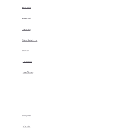
Blainville
Brossard
Chambly
Côte-Saint-Luc
Dorval
La Prairie
Les Cèdres
Longeuil
Mercier