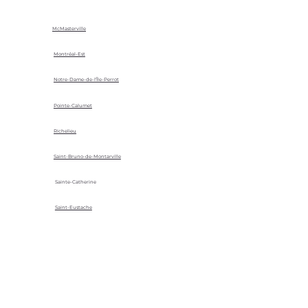
McMasterville
Montréal-Est
Notre-Dame-de-l'Île-Perrot
Pointe-Calumet
Richelieu
Saint-Bruno-de-Montarville
Sainte-Catherine
Saint-Eustache