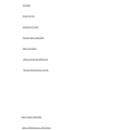
Mirabel
Mont-Royal
Otterburn Park
Pointe-des-Cascades
Saint-Amable
Saint-Anne-de-Bellevue
Sainte-Marthe-sur-le-lac
Saint-Jean-Baptiste
Saint-Mathias-sur-Richelieu