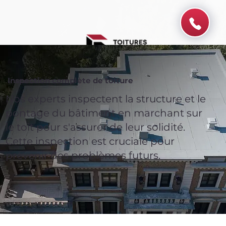
Inspection complète de toiture
Nos experts inspectent la structure et le
pontage du bâtiment en marchant sur
le toit pour s'assurer de leur solidité.
Cette inspection est cruciale pour
prévenir des problèmes futurs.
Spend $100 and get
10%
off