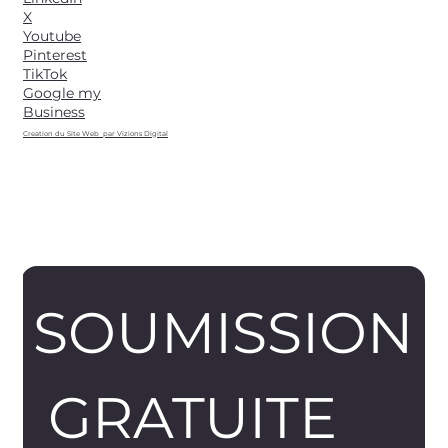
X
Youtube
Pinterest
TikTok
Google my
Business
Creation du Site Web par Vizions Digital
SOUMISSION
 GRATUITE