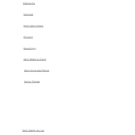
Mascouche
Montréal
Mont-Saint-Hilaire
Pincourt
Repentigny
Saint-Basile-le-Grand
Saint-Anne-des-Plaines
Sainte-Thérèse
Saint-Joseph-du-Lac