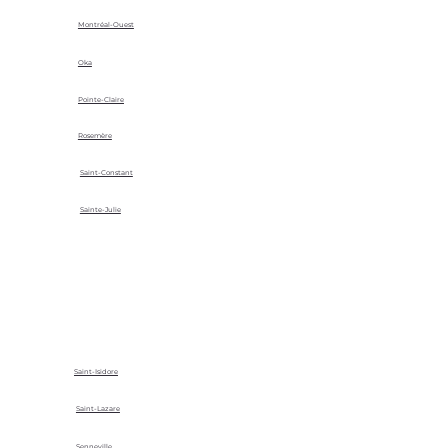
Montréal-Ouest
Oka
Pointe-Claire
Rosemère
Saint-Constant
Sainte-Julie
Saint-Isidore
Saint-Lazare
Senneville