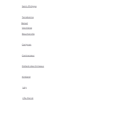
Saint-Philippe
Terrebonne
Beloeil
Verchères
Boucherville
Carignan
Contrecoeur
Dollard-des-Ormeaux
Kirkland
Léry
L'Île-Perrot