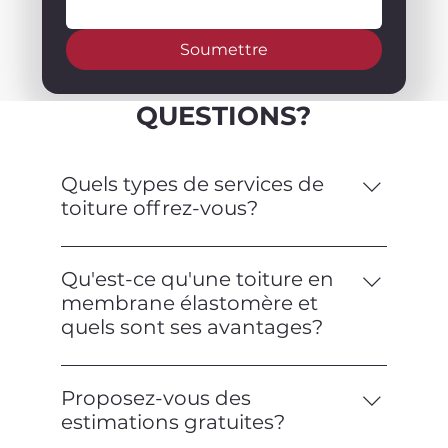
Soumettre
QUESTIONS?
Quels types de services de
toiture offrez-vous?
Nous offrons une gamme complète de
services de toiture, y compris
Qu'est-ce qu'une toiture en
l'installation, la réparation, l'entretien et
membrane élastomère et
les inspections pour les toitures
quels sont ses avantages?
commerciales et résidentielles. Nous
Une toiture en membrane élastomère
sommes spécialisés dans les toitures en
est un type de toiture plate fabriquée à
membrane élastomère.
Proposez-vous des
partir d'un matériau flexible et
estimations gratuites?
semblable au caoutchouc. Elle offre une