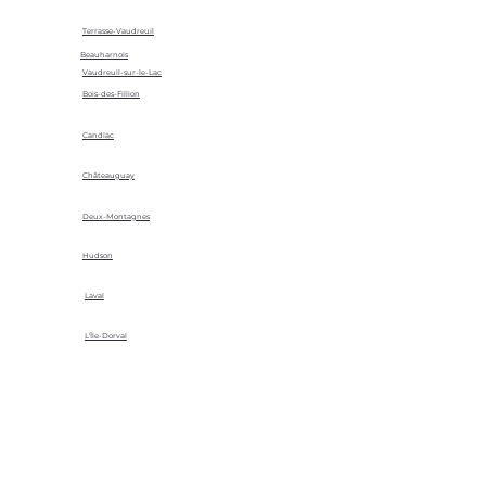
Terrasse-Vaudreuil
Beauharnois
Vaudreuil-sur-le-Lac
Bois-des-Fillion
Candiac
Châteauguay
Deux-Montagnes
Hudson
Laval
L'Île-Dorval