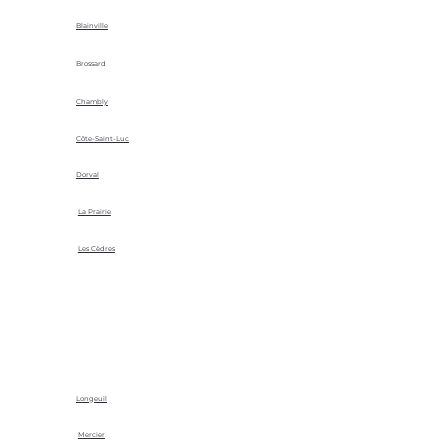
Blainville
Brossard
Chambly
Côte-Saint-Luc
Dorval
La Prairie
Les Cèdres
Longeuil
Mercier