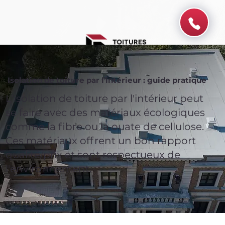
Isolation de toiture par l'intérieur : guide pratique
L'isolation de toiture par l'intérieur peut
se faire avec des matériaux écologiques
comme la fibre ou la ouate de cellulose.
Ces matériaux offrent un bon rapport
qualité/prix et sont respectueux de
l'environnement.
Spend $100 and get
10%
off