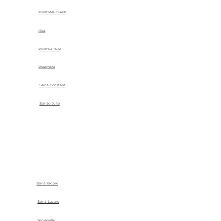
Montréal-Ouest
Oka
Pointe-Claire
Rosemère
Saint-Constant
Sainte-Julie
Saint-Isidore
Saint-Lazare
Senneville