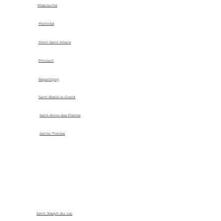
Mascouche
Montréal
Mont-Saint-Hilaire
Pincourt
Repentigny
Saint-Basile-le-Grand
Saint-Anne-des-Plaines
Sainte-Thérèse
Saint-Joseph-du-Lac