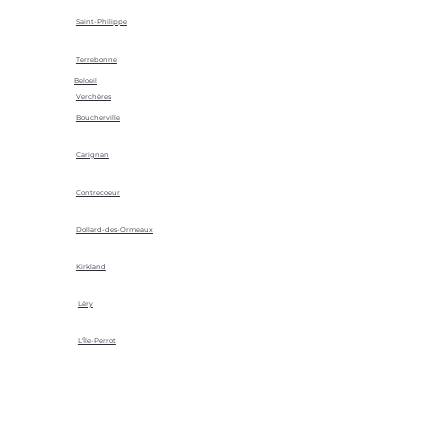
Saint-Philippe
Terrebonne
Beloeil
Verchères
Boucherville
Carignan
Contrecoeur
Dollard-des-Ormeaux
Kirkland
Léry
L'Île-Perrot