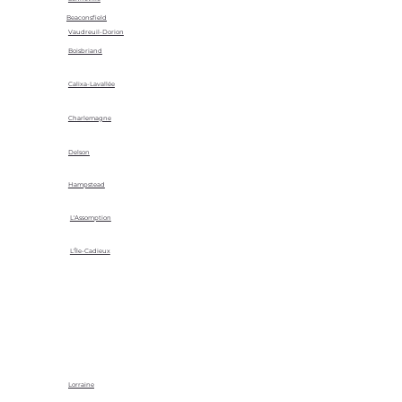
Beaconsfield
Vaudreuil-Dorion
Boisbriand
Calixa-Lavallée
Charlemagne
Delson
Hampstead
L'Assomption
L'Île-Cadieux
Lorraine