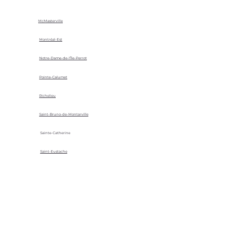
McMasterville
Montréal-Est
Notre-Dame-de-l'Île-Perrot
Pointe-Calumet
Richelieu
Saint-Bruno-de-Montarville
Sainte-Catherine
Saint-Eustache