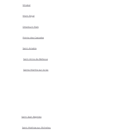
Mirabel
Mont-Royal
Otterburn Park
Pointe-des-Cascades
Saint-Amable
Saint-Anne-de-Bellevue
Sainte-Marthe-sur-le-lac
Saint-Jean-Baptiste
Saint-Mathias-sur-Richelieu