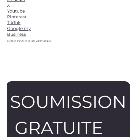
X
Youtube
Pinterest
TikTok
Google my
Business
Creation du Site Web par Vizions Digital
SOUMISSION
 GRATUITE