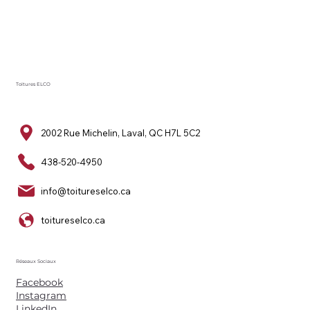
Toitures ELCO
2002 Rue Michelin, Laval, QC H7L 5C2
438-520-4950
info@toitureselco.ca
toitureselco.ca
Réseaux Sociaux
Facebook
Instagram
LinkedIn