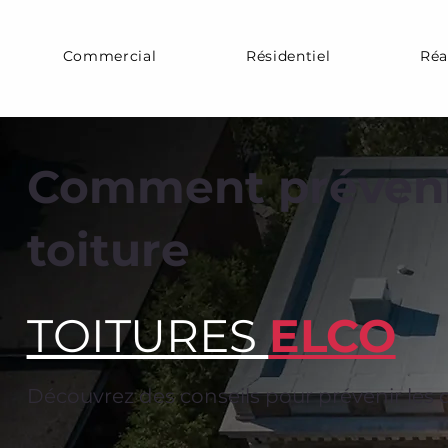
Commercial
Résidentiel
Réa
Comment prévenir
toiture
TOITURES
ELCO
Découvrez des conseils pour prévenir les d