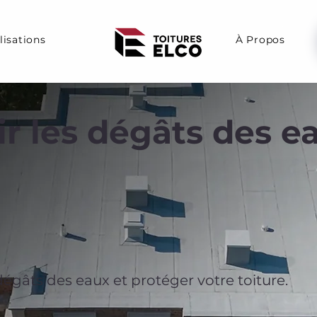
lisations
À Propos
 les dégâts des ea
égâts des eaux et protéger votre toiture.