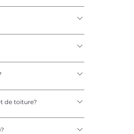
l'hiver, mais il est préférable de
 immeubles commerciaux, les bureaux
 de toutes tailles.
déplacer plus loin en fonction du
nous pouvons vous aider.
?
és, des cloques ou des fissures
e visible. Si vous remarquez l'un de
 de toiture?
es biens environnants, et nous nous
mmuniquons également avec les
e?