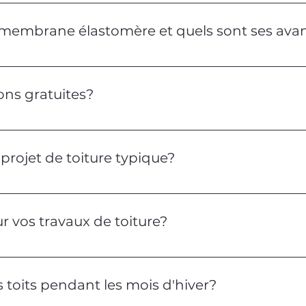
ervices de toiture, y compris l'installation, la réparati
résidentielles. Nous sommes spécialisés dans les toitu
n membrane élastomère et quels sont ses ava
 est un type de toiture plate fabriquée à partir d'un m
e étanchéité, durabilité et efficacité énergétique, ce qu
ons gratuites?
atuites pour tous les projets de toiture. Notre équipe éva
n fonction de vos besoins spécifiques.
rojet de toiture typique?
nd de la taille et de la complexité du travail. Les projet
 tandis que les projets commerciaux peuvent varier. No
r vos travaux de toiture?
 les matériaux et la main-d'œuvre pour nos projets de toi
signature du contrat.
s toits pendant les mois d'hiver?