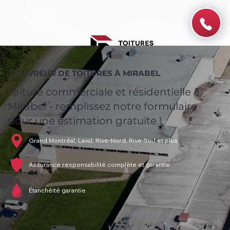
COUVREUR DE TOITURES À MIRABEL
Toiture commerciale et résidentielle à
Mirabel - remplissez notre formulaire
pour une estimation gratuite !
Grand Montréal, Laval, Rive-Nord, Rive-Sud et plus
Assurance responsabilité complète et garantie
Étanchéité garantie