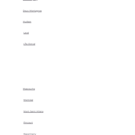
Deux-Montagnes
Hudson
Laval
L'Île-Dorval
Mascouche
Montréal
Mont-Saint-Hilaire
Pincourt
Repentigny