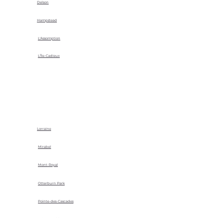
Delson
Hampstead
L'Assomption
L'Île-Cadieux
Lorraine
Mirabel
Mont-Royal
Otterburn Park
Pointe-des-Cascades