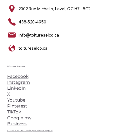
2002 Rue Michelin, Laval, QC H7L 5C2
438-520-4950
info@toitureselco.ca
toitureselco.ca
Réseaux Sociaux
Facebook
Instagram
LinkedIn
X
Youtube
Pinterest
TikTok
Google my
Business
Creation du Site Web par Vizions Digital