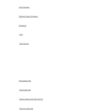
Contrecoeur
Dollard-des-Ormeaux
Kirkland
Léry
L'Île-Perrot
McMasterville
Montréal-Est
Notre-Dame-de-l'Île-Perrot
Pointe-Calumet