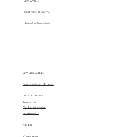
Saint-Amable
Saint-Anne-de-Bellevue
Sainte-Marthe-sur-le-lac
Saint-Jean-Baptiste
Saint-Mathias-sur-Richelieu
Terrasse-Vaudreuil
Beauharnois
Vaudreuil-sur-le-Lac
Bois-des-Fillion
Candiac
Châteauguay