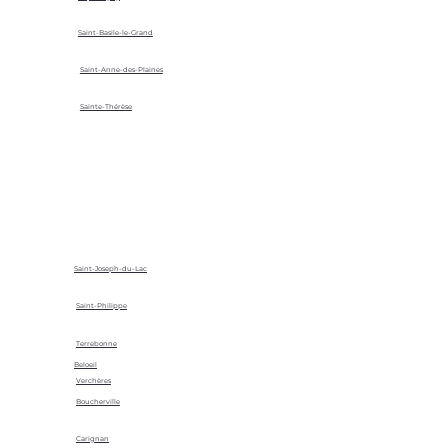
Saint-Basile-le-Grand
Saint-Anne-des-Plaines
Sainte-Thérèse
Saint-Joseph-du-Lac
Saint-Philippe
Terrebonne
Beloeil
Verchères
Boucherville
Carignan