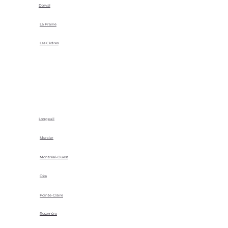
Dorval
La Prairie
Les Cèdres
Longeuil
Mercier
Montréal-Ouest
Oka
Pointe-Claire
Rosemère