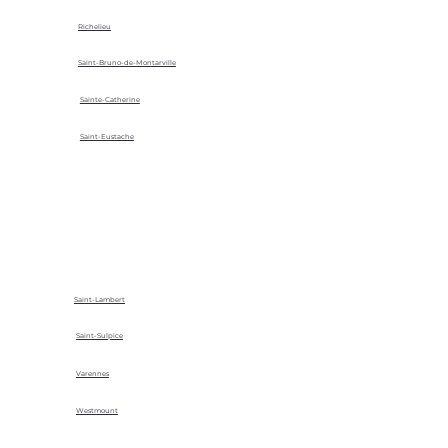
Richelieu
Saint-Bruno-de-Montarville
Sainte-Catherine
Saint-Eustache
Saint-Lambert
Saint-Sulpice
Varennes
Westmount