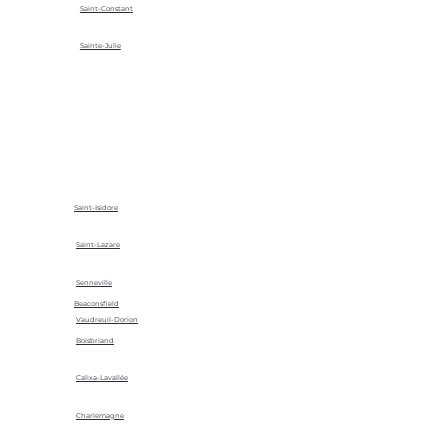
Saint-Constant
Sainte-Julie
Saint-Isidore
Saint-Lazare
Senneville
Beaconsfield
Vaudreuil-Dorion
Boisbriand
Calixa-Lavallée
Charlemagne