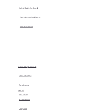
Saint-Basile-le-Grand
Saint-Anne-des-Plaines
Sainte-Thérèse
Saint-Joseph-du-Lac
Saint-Philippe
Terrebonne
Beloeil
Verchères
Boucherville
Carignan