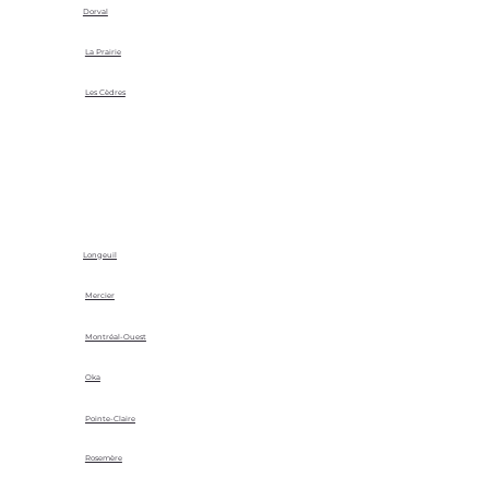
Dorval
La Prairie
Les Cèdres
Longeuil
Mercier
Montréal-Ouest
Oka
Pointe-Claire
Rosemère