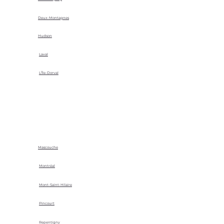
Deux-Montagnes
Hudson
Laval
L'Île-Dorval
Mascouche
Montréal
Mont-Saint-Hilaire
Pincourt
Repentigny