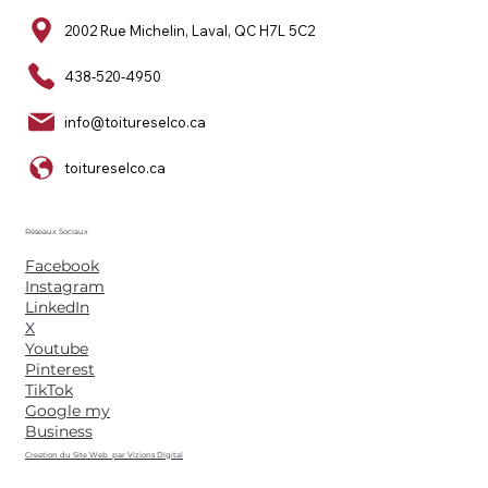
2002 Rue Michelin, Laval, QC H7L 5C2
438-520-4950
info@toitureselco.ca
toitureselco.ca
Réseaux Sociaux
Facebook
Instagram
LinkedIn
X
Youtube
Pinterest
TikTok
Google my
Business
Creation du Site Web par Vizions Digital