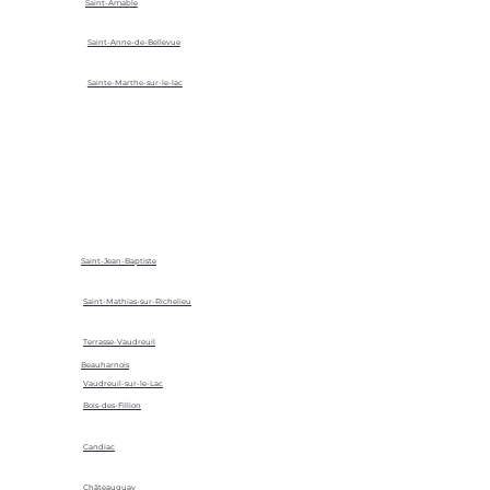
Saint-Amable
Saint-Anne-de-Bellevue
Sainte-Marthe-sur-le-lac
Saint-Jean-Baptiste
Saint-Mathias-sur-Richelieu
Terrasse-Vaudreuil
Beauharnois
Vaudreuil-sur-le-Lac
Bois-des-Fillion
Candiac
Châteauguay