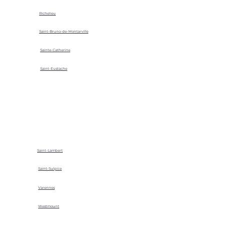
Richelieu
Saint-Bruno-de-Montarville
Sainte-Catherine
Saint-Eustache
Saint-Lambert
Saint-Sulpice
Varennes
Westmount