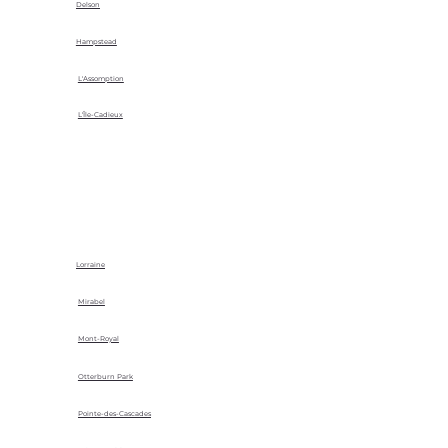
Delson
Hampstead
L'Assomption
L'Île-Cadieux
Lorraine
Mirabel
Mont-Royal
Otterburn Park
Pointe-des-Cascades