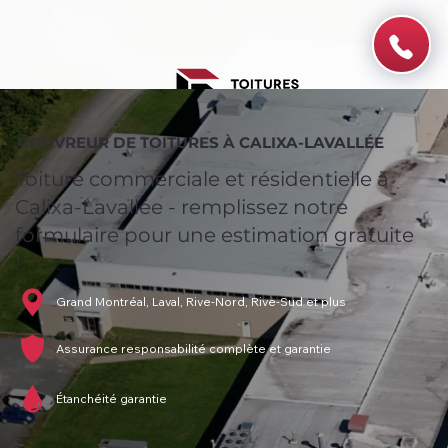
COUVREUR DE TOITURES À CALIXA-LAVALLÉE
Toiture commerciale et résidentielle à
Calixa-Lavallée - remplissez notre
formulaire pour une estimation gratuite
!
Grand Montréal, Laval, Rive-Nord, Rive-Sud et plus
Assurance responsabilité complète et garantie
Étanchéité garantie