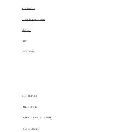
Contrecoeur
Dollard-des-Ormeaux
Kirkland
Léry
L'Île-Perrot
McMasterville
Montréal-Est
Notre-Dame-de-l'Île-Perrot
Pointe-Calumet