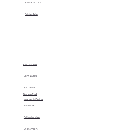
Saint-Constant
Sainte-Julie
Saint-Isidore
Saint-Lazare
Senneville
Beaconsfield
Vaudreuil-Dorion
Boisbriand
Calixa-Lavallée
Charlemagne