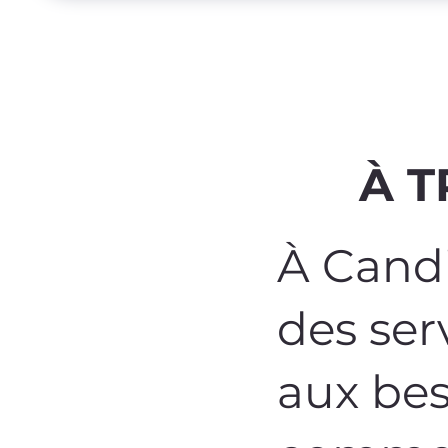
À T
À Candi
des ser
aux bes