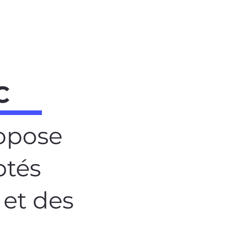
C
ropose
ptés
 et des