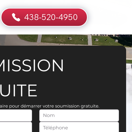
438-520-4950
ISSION 
UITE
aire pour démarrer votre soumission gratuite.