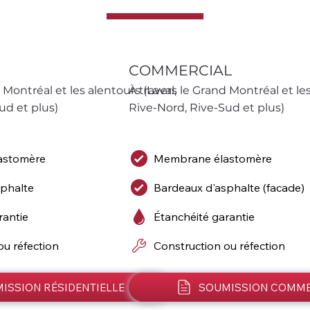
COMMERCIAL
 Montréal et les alentours (Laval, 
À travers le Grand Montréal et les 
ud et plus)
Rive-Nord, Rive-Sud et plus)
astomère
Membrane élastomère
sphalte
Bardeaux d'asphalte (facade)
rantie
Étanchéité garantie
ou réfection
Construction ou réfection
ISSION RÉSIDENTIELLE
SOUMISSION COMME