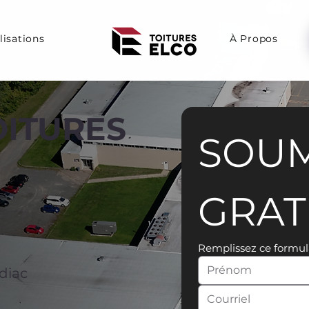
lisations
À Propos
OITURES
SOUM
GRAT
Remplissez ce formul
diac