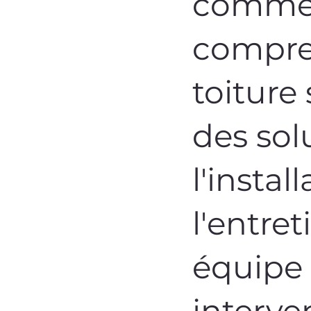
commer
compre
toiture
des sol
l'instal
l'entret
équipe 
interve