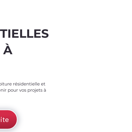
TIELLES
 À
%
off
iture résidentielle et
nir pour vos projets à
ite