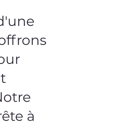
d'une
 offrons
our
et
Notre
ête à