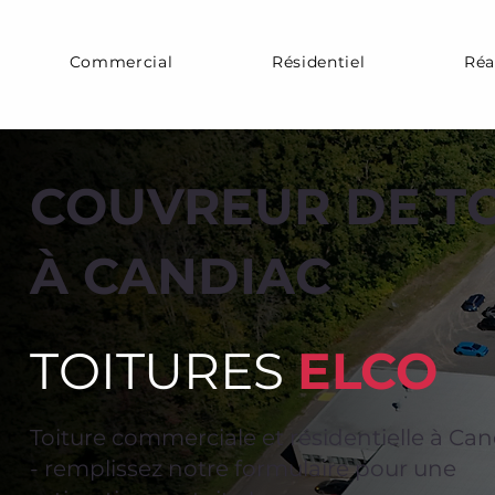
Commercial
Résidentiel
Réa
COUVREUR DE T
À CANDIAC
TOITURES
ELCO
Toiture commerciale et résidentielle à Can
- remplissez notre formulaire pour une