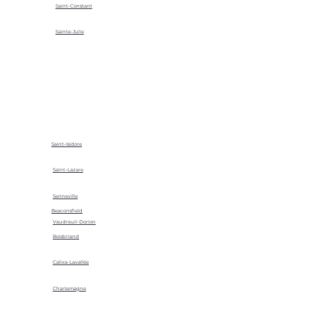
Saint-Constant
Sainte-Julie
Saint-Isidore
Saint-Lazare
Senneville
Beaconsfield
Vaudreuil-Dorion
Boisbriand
Calixa-Lavallée
Charlemagne