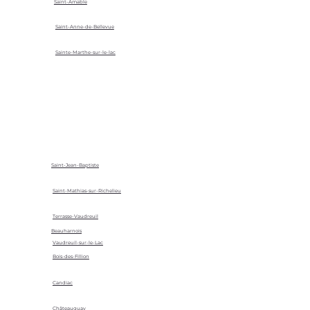
Saint-Amable
Saint-Anne-de-Bellevue
Sainte-Marthe-sur-le-lac
Saint-Jean-Baptiste
Saint-Mathias-sur-Richelieu
Terrasse-Vaudreuil
Beauharnois
Vaudreuil-sur-le-Lac
Bois-des-Fillion
Candiac
Châteauguay