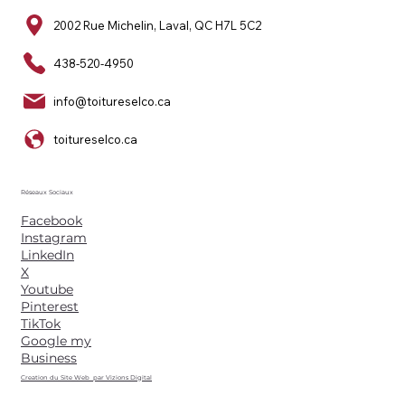
2002 Rue Michelin, Laval, QC H7L 5C2
438-520-4950
info@toitureselco.ca
toitureselco.ca
Réseaux Sociaux
Facebook
Instagram
LinkedIn
X
Youtube
Pinterest
TikTok
Google my
Business
Creation du Site Web par Vizions Digital