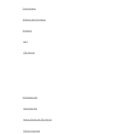
Contrecoeur
Dollard-des-Ormeaux
Kirkland
Léry
L'Île-Perrot
McMasterville
Montréal-Est
Notre-Dame-de-l'Île-Perrot
Pointe-Calumet