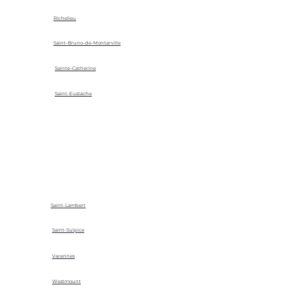
Richelieu
Saint-Bruno-de-Montarville
Sainte-Catherine
Saint-Eustache
Saint-Lambert
Saint-Sulpice
Varennes
Westmount