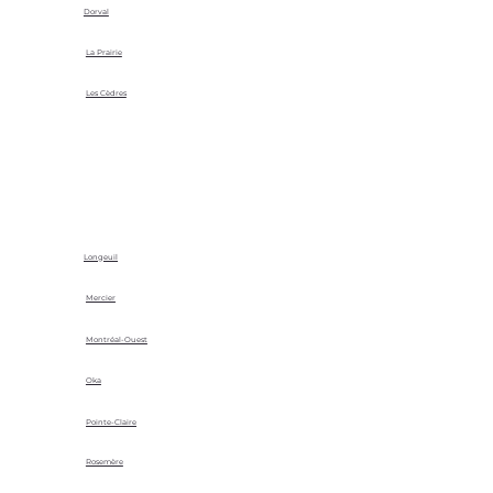
Dorval
La Prairie
Les Cèdres
Longeuil
Mercier
Montréal-Ouest
Oka
Pointe-Claire
Rosemère