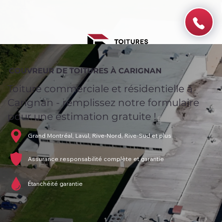
COUVREUR DE TOITURES À CARIGNAN
Toiture commerciale et résidentielle à
Carignan - remplissez notre formulaire
pour une estimation gratuite !
Grand Montréal, Laval, Rive-Nord, Rive-Sud et plus
Assurance responsabilité complète et garantie
Étanchéité garantie