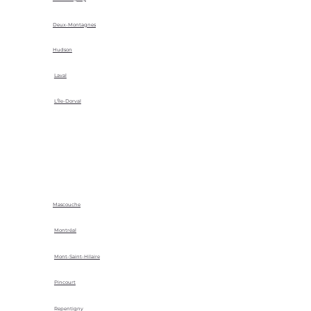
Deux-Montagnes
Hudson
Laval
L'Île-Dorval
Mascouche
Montréal
Mont-Saint-Hilaire
Pincourt
Repentigny