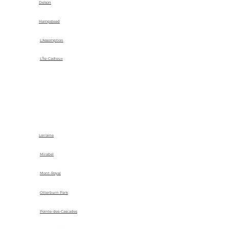
Delson
Hampstead
L'Assomption
L'Île-Cadieux
Lorraine
Mirabel
Mont-Royal
Otterburn Park
Pointe-des-Cascades