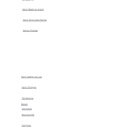
Saint-Basile-le-Grand
Saint-Anne-des-Plaines
Sainte-Thérèse
Saint-Joseph-du-Lac
Saint-Philippe
Terrebonne
Beloeil
Verchères
Boucherville
Carignan