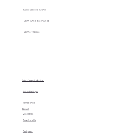
Saint-Basile-le-Grand
Saint-Anne-des-Plaines
Sainte-Thérèse
Saint-Joseph-du-Lac
Saint-Philippe
Terrebonne
Beloeil
Verchères
Boucherville
Carignan