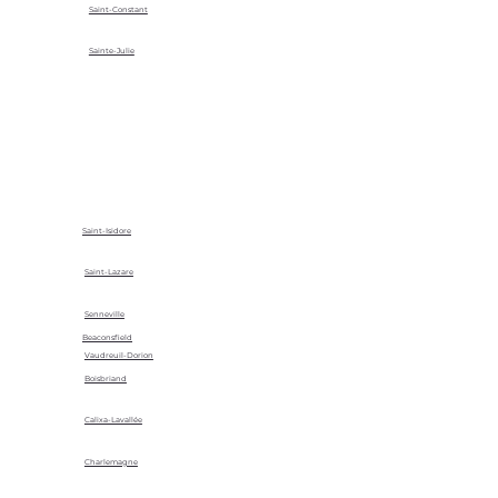
Saint-Constant
Sainte-Julie
Saint-Isidore
Saint-Lazare
Senneville
Beaconsfield
Vaudreuil-Dorion
Boisbriand
Calixa-Lavallée
Charlemagne