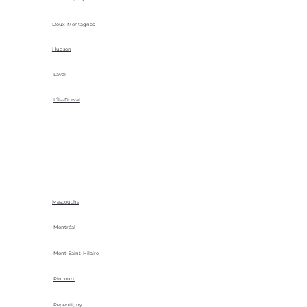
Deux-Montagnes
Hudson
Laval
L'Île-Dorval
Mascouche
Montréal
Mont-Saint-Hilaire
Pincourt
Repentigny