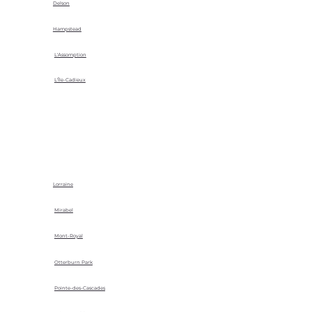
Delson
Hampstead
L'Assomption
L'Île-Cadieux
Lorraine
Mirabel
Mont-Royal
Otterburn Park
Pointe-des-Cascades