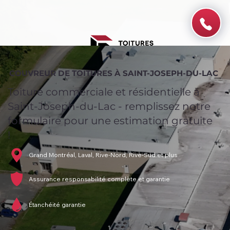
COUVREUR DE TOITURES À SAINT-JOSEPH-DU-LAC
Toiture commerciale et résidentielle à
Saint-Joseph-du-Lac - remplissez notre
formulaire pour une estimation gratuite
!
Grand Montréal, Laval, Rive-Nord, Rive-Sud et plus
Assurance responsabilité complète et garantie
Étanchéité garantie