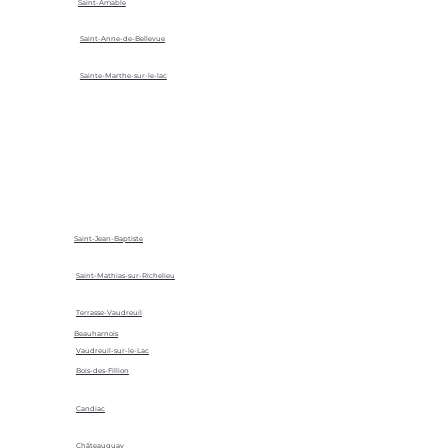
Saint-Amable
Saint-Anne-de-Bellevue
Sainte-Marthe-sur-le-lac
Saint-Jean-Baptiste
Saint-Mathias-sur-Richelieu
Terrasse-Vaudreuil
Beauharnois
Vaudreuil-sur-le-Lac
Bois-des-Fillion
Candiac
Châteauguay