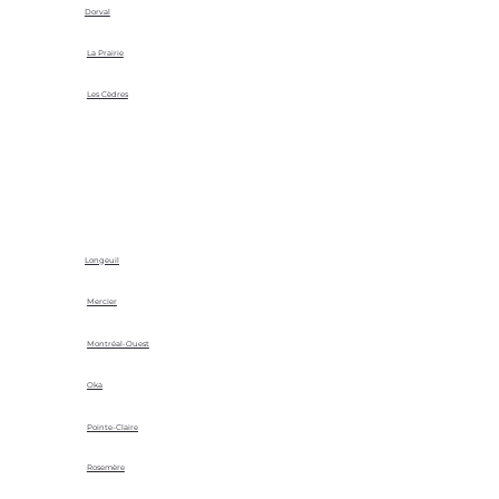
Dorval
La Prairie
Les Cèdres
Longeuil
Mercier
Montréal-Ouest
Oka
Pointe-Claire
Rosemère