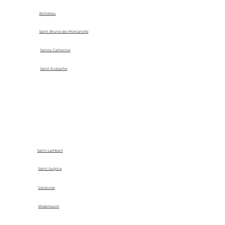
Richelieu
Saint-Bruno-de-Montarville
Sainte-Catherine
Saint-Eustache
Saint-Lambert
Saint-Sulpice
Varennes
Westmount