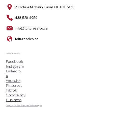
2002 Rue Michelin, Laval, QC H7L 5C2
438-520-4950
info@toitureselco.ca
toitureselco.ca
Réseaux Sociaux
Facebook
Instagram
LinkedIn
X
Youtube
Pinterest
TikTok
Google my
Business
Creation du Site Web par Vizions Digital