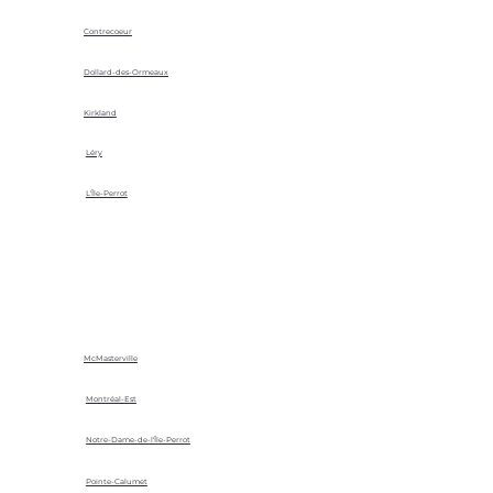
Contrecoeur
Dollard-des-Ormeaux
Kirkland
Léry
L'Île-Perrot
McMasterville
Montréal-Est
Notre-Dame-de-l'Île-Perrot
Pointe-Calumet