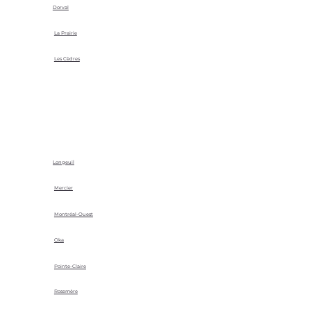
Dorval
La Prairie
Les Cèdres
Longeuil
Mercier
Montréal-Ouest
Oka
Pointe-Claire
Rosemère