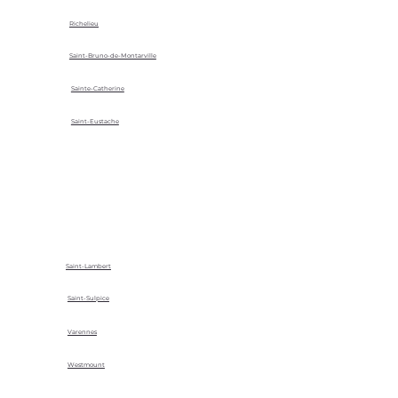
Richelieu
Saint-Bruno-de-Montarville
Sainte-Catherine
Saint-Eustache
Saint-Lambert
Saint-Sulpice
Varennes
Westmount