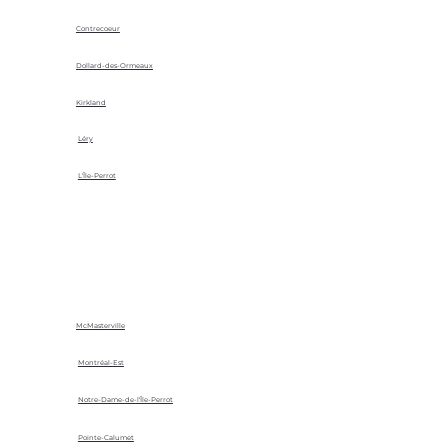
Contrecoeur
Dollard-des-Ormeaux
Kirkland
Léry
L'Île-Perrot
McMasterville
Montréal-Est
Notre-Dame-de-l'Île-Perrot
Pointe-Calumet