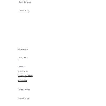
Saint-Constant
Sainte-Julie
Saint-Isidore
Saint-Lazare
Senneville
Beaconsfield
Vaudreuil-Dorion
Boisbriand
Calixa-Lavallée
Charlemagne