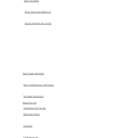
Saint-Amable
Saint-Anne-de-Bellevue
Sainte-Marthe-sur-le-lac
Saint-Jean-Baptiste
Saint-Mathias-sur-Richelieu
Terrasse-Vaudreuil
Beauharnois
Vaudreuil-sur-le-Lac
Bois-des-Fillion
Candiac
Châteauguay