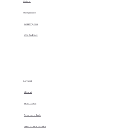
Delson
Hampstead
L'Assomption
L'Île-Cadieux
Lorraine
Mirabel
Mont-Royal
Otterburn Park
Pointe-des-Cascades