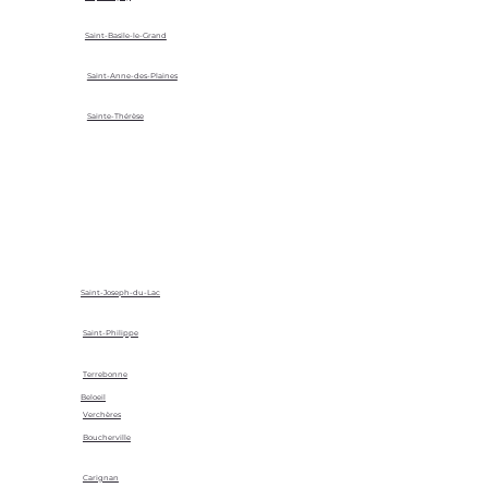
Saint-Basile-le-Grand
Saint-Anne-des-Plaines
Sainte-Thérèse
Saint-Joseph-du-Lac
Saint-Philippe
Terrebonne
Beloeil
Verchères
Boucherville
Carignan