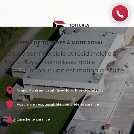
COUVREUR DE TOITURES À MONT-ROYAL
Toiture commerciale et résidentielle à
Mont-Royal - remplissez notre
formulaire pour une estimation gratuite
!
Grand Montréal, Laval, Rive-Nord, Rive-Sud et plus
Assurance responsabilité complète et garantie
Étanchéité garantie