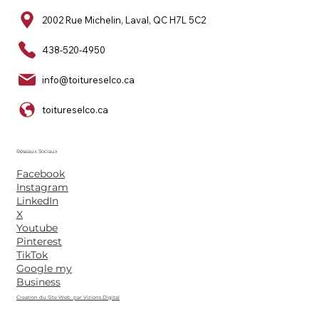
2002 Rue Michelin, Laval, QC H7L 5C2
438-520-4950
info@toitureselco.ca
toitureselco.ca
Réseaux Sociaux
Facebook
Instagram
LinkedIn
X
Youtube
Pinterest
TikTok
Google my
Business
Creation du Site Web par Vizions Digital