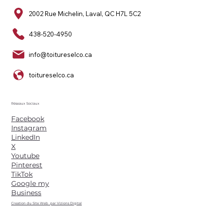
2002 Rue Michelin, Laval, QC H7L 5C2
438-520-4950
info@toitureselco.ca
toitureselco.ca
Réseaux Sociaux
Facebook
Instagram
LinkedIn
X
Youtube
Pinterest
TikTok
Google my
Business
Creation du Site Web par Vizions Digital