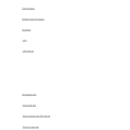
Contrecoeur
Dollard-des-Ormeaux
Kirkland
Léry
L'Île-Perrot
McMasterville
Montréal-Est
Notre-Dame-de-l'Île-Perrot
Pointe-Calumet