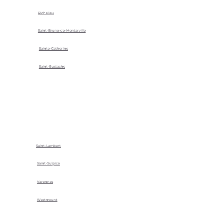
Richelieu
Saint-Bruno-de-Montarville
Sainte-Catherine
Saint-Eustache
Saint-Lambert
Saint-Sulpice
Varennes
Westmount