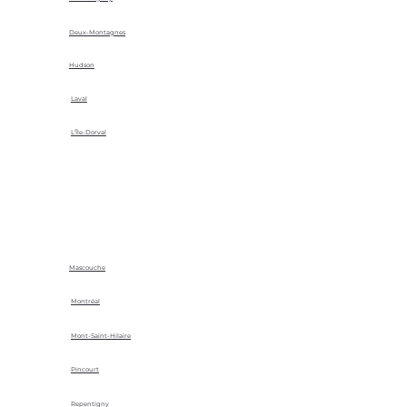
Deux-Montagnes
Hudson
Laval
L'Île-Dorval
Mascouche
Montréal
Mont-Saint-Hilaire
Pincourt
Repentigny