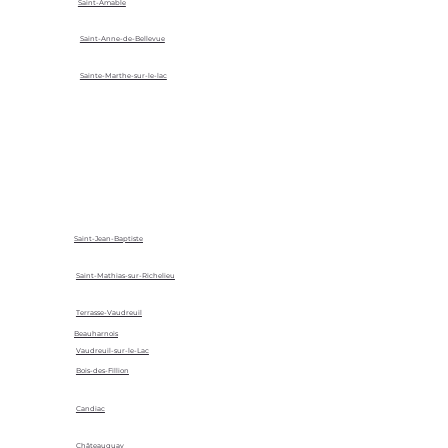
Saint-Amable
Saint-Anne-de-Bellevue
Sainte-Marthe-sur-le-lac
Saint-Jean-Baptiste
Saint-Mathias-sur-Richelieu
Terrasse-Vaudreuil
Beauharnois
Vaudreuil-sur-le-Lac
Bois-des-Fillion
Candiac
Châteauguay