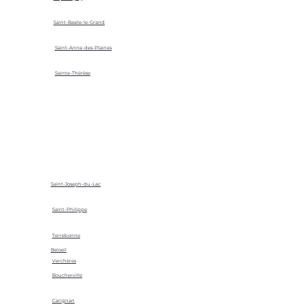
Saint-Basile-le-Grand
Saint-Anne-des-Plaines
Sainte-Thérèse
Saint-Joseph-du-Lac
Saint-Philippe
Terrebonne
Beloeil
Verchères
Boucherville
Carignan