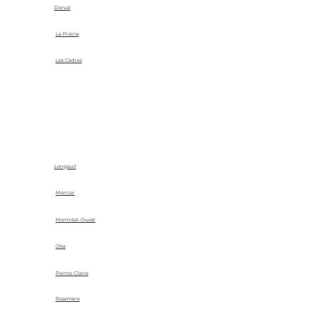
Dorval
La Prairie
Les Cèdres
Longeuil
Mercier
Montréal-Ouest
Oka
Pointe-Claire
Rosemère