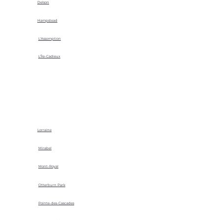
Delson
Hampstead
L'Assomption
L'Île-Cadieux
Lorraine
Mirabel
Mont-Royal
Otterburn Park
Pointe-des-Cascades