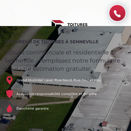
COUVREUR DE TOITURES À SENNEVILLE
Toiture commerciale et résidentielle à
Senneville - remplissez notre formulaire
pour une estimation gratuite!
Grand Montréal, Laval, Rive-Nord, Rive-Sud et plus
Assurance responsabilité complète et garantie
Étanchéité garantie