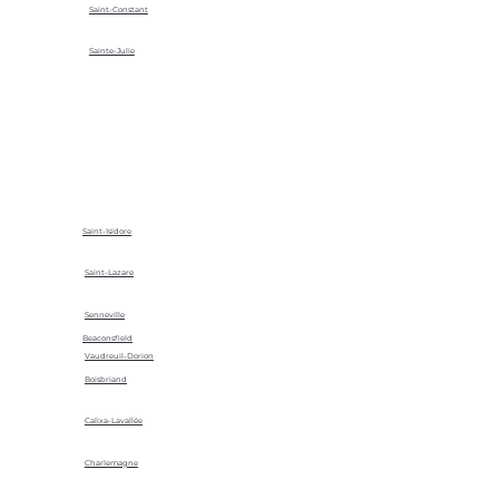
Saint-Constant
Sainte-Julie
Saint-Isidore
Saint-Lazare
Senneville
Beaconsfield
Vaudreuil-Dorion
Boisbriand
Calixa-Lavallée
Charlemagne