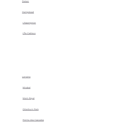
Delson
Hampstead
L'Assomption
L'Île-Cadieux
Lorraine
Mirabel
Mont-Royal
Otterburn Park
Pointe-des-Cascades