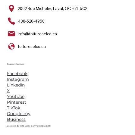
2002 Rue Michelin, Laval, QC H7L 5C2
438-520-4950
info@toitureselco.ca
toitureselco.ca
Réseaux Sociaux
Facebook
Instagram
LinkedIn
X
Youtube
Pinterest
TikTok
Google my
Business
Creation du Site Web par Vizions Digital