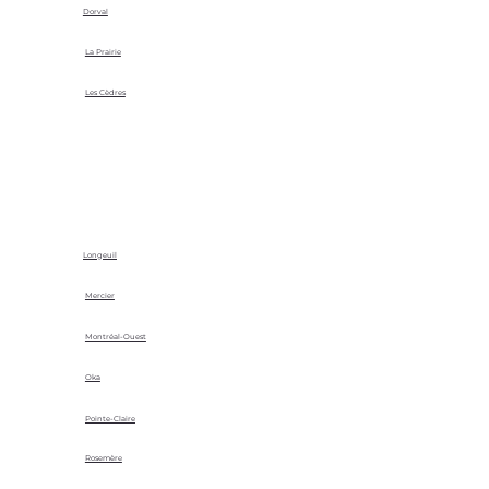
Dorval
La Prairie
Les Cèdres
Longeuil
Mercier
Montréal-Ouest
Oka
Pointe-Claire
Rosemère