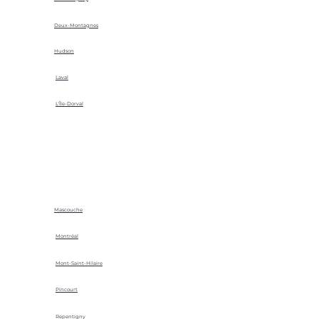
Deux-Montagnes
Hudson
Laval
L'Île-Dorval
Mascouche
Montréal
Mont-Saint-Hilaire
Pincourt
Repentigny