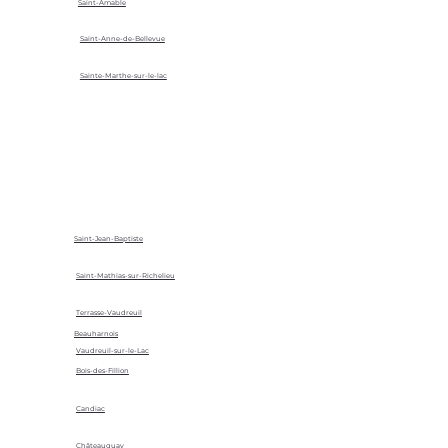
Saint-Amable
Saint-Anne-de-Bellevue
Sainte-Marthe-sur-le-lac
Saint-Jean-Baptiste
Saint-Mathias-sur-Richelieu
Terrasse-Vaudreuil
Beauharnois
Vaudreuil-sur-le-Lac
Bois-des-Fillion
Candiac
Châteauguay