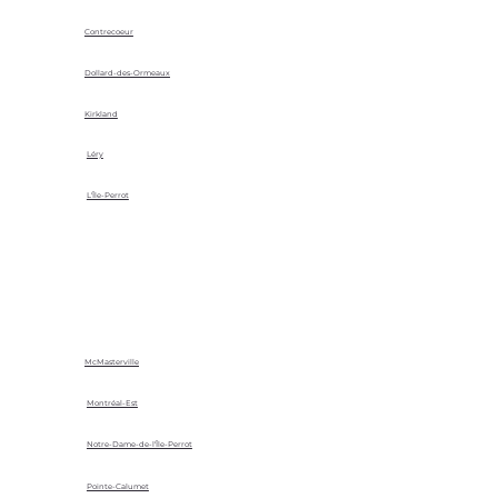
Contrecoeur
Dollard-des-Ormeaux
Kirkland
Léry
L'Île-Perrot
McMasterville
Montréal-Est
Notre-Dame-de-l'Île-Perrot
Pointe-Calumet