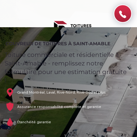
COUVREUR DE TOITURES À SAINT-AMABLE
Toiture commerciale et résidentielle à
Saint-Amable - remplissez notre
formulaire pour une estimation gratuite
!
Grand Montréal, Laval, Rive-Nord, Rive-Sud et plus
Assurance responsabilité complète et garantie
Étanchéité garantie