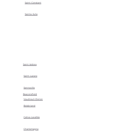
Saint-Constant
Sainte-Julie
Saint-Isidore
Saint-Lazare
Senneville
Beaconsfield
Vaudreuil-Dorion
Boisbriand
Calixa-Lavallée
Charlemagne