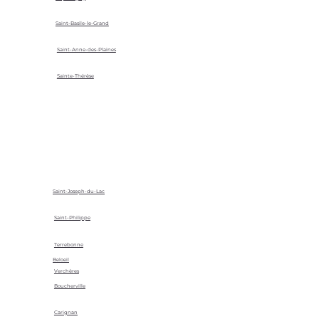
Saint-Basile-le-Grand
Saint-Anne-des-Plaines
Sainte-Thérèse
Saint-Joseph-du-Lac
Saint-Philippe
Terrebonne
Beloeil
Verchères
Boucherville
Carignan