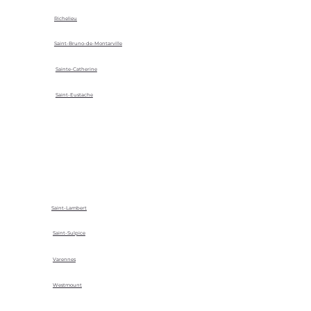
Richelieu
Saint-Bruno-de-Montarville
Sainte-Catherine
Saint-Eustache
Saint-Lambert
Saint-Sulpice
Varennes
Westmount