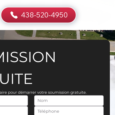
438-520-4950
ISSION 
UITE
aire pour démarrer votre soumission gratuite.