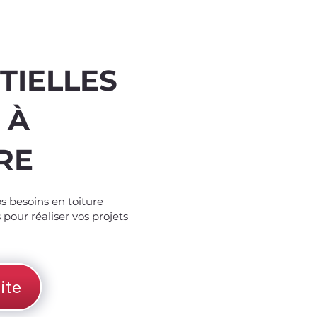
TIELLES
 À
RE
%
off
os besoins en toiture
pour réaliser vos projets
ite