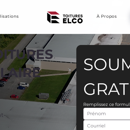
lisations
À Propos
OITURES
SOUM
ILAIRE
GRAT
Remplissez ce formul
t-