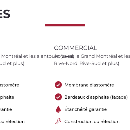
ES
COMMERCIAL
 Montréal et les alentours (Laval, 
À travers le Grand Montréal et les 
ud et plus)
Rive-Nord, Rive-Sud et plus)
astomère
Membrane élastomère
sphalte
Bardeaux d'asphalte (facade)
rantie
Étanchéité garantie
ou réfection
Construction ou réfection