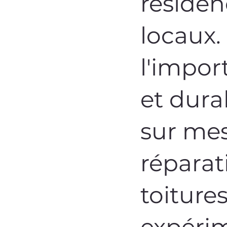
réside
locaux
l'impor
et dura
sur mesu
réparat
toiture
expérim