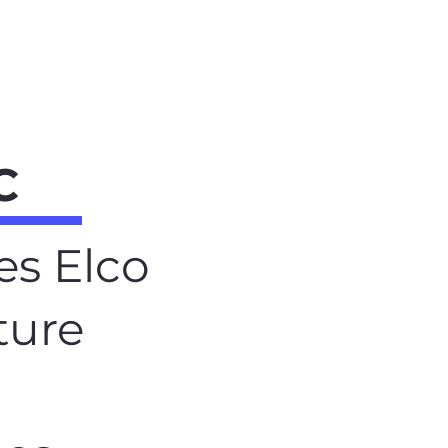
C
es Elco
ture