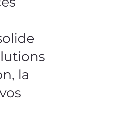
ces
solide
olutions
n, la
 vos