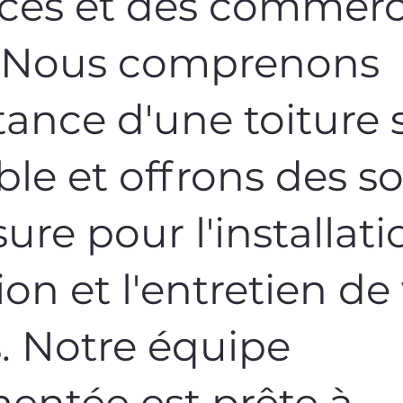
nces et des commer
. Nous comprenons
tance d'une toiture 
ble et offrons des s
re pour l'installatio
ion et l'entretien de
s. Notre équipe
entée est prête à