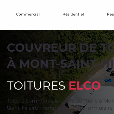
Commercial
Résidentiel
Réa
COUVREUR DE T
À MONT-SAINT-H
TOITURES
ELCO
Toiture commerciale et résidentielle à Mon
Saint-Hilaire - remplissez notre formulaire