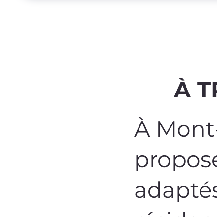
À T
À Mont-
propose
adaptés