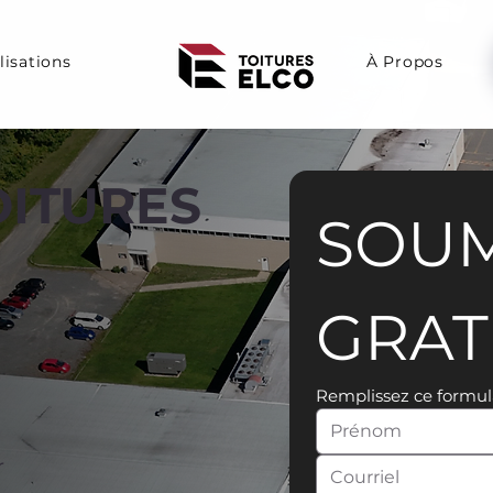
lisations
À Propos
OITURES
SOUM
GRAT
Remplissez ce formul
r