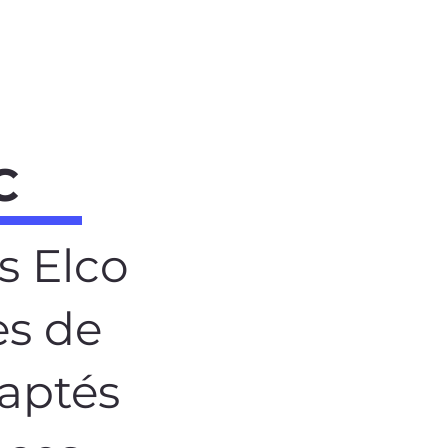
C
s Elco
es de
daptés