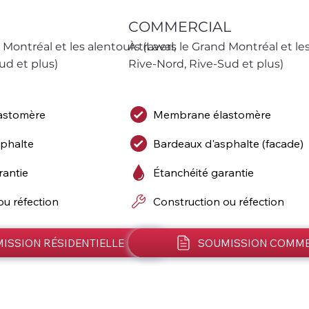
COMMERCIAL
 Montréal et les alentours (Laval, 
À travers le Grand Montréal et les 
ud et plus)
Rive-Nord, Rive-Sud et plus)
astomère
Membrane élastomère
sphalte
Bardeaux d'asphalte (facade)
rantie
Étanchéité garantie
ou réfection
Construction ou réfection
ISSION RÉSIDENTIELLE
SOUMISSION COMME