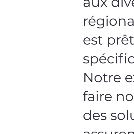
aux div
régiona
est prê
spécifi
Notre e
faire n
des sol
assurent