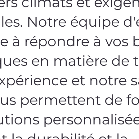
ers climats et exige
les. Notre équipe d'
te à répondre à vos 
ques en matière de t
xpérience et notre s
ous permettent de fo
utions personnalisé
 la durabilité et la