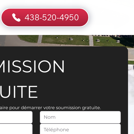
438-520-4950
ISSION 
UITE
aire pour démarrer votre soumission gratuite.