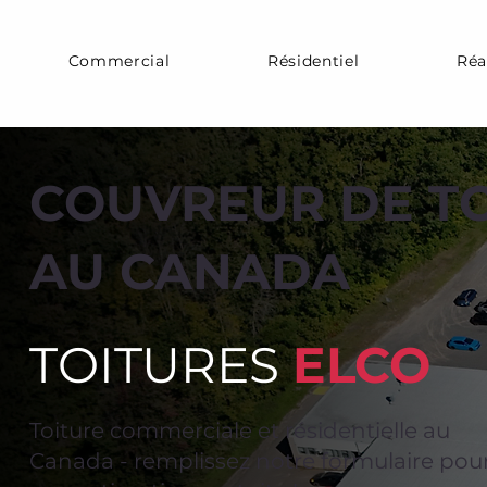
Commercial
Résidentiel
Réa
COUVREUR DE T
AU CANADA
TOITURES
ELCO
Toiture commerciale et résidentielle au
Canada - remplissez notre formulaire pou