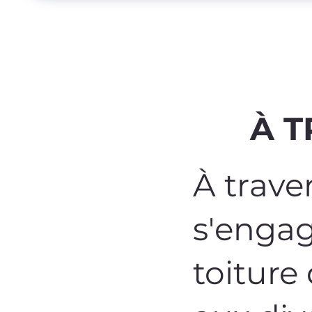
À T
À trave
s'engag
toiture