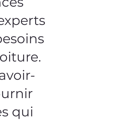
nces
experts
besoins
oiture.
avoir-
urnir
es qui