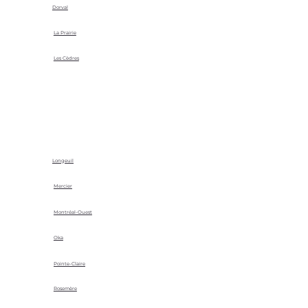
Dorval
La Prairie
Les Cèdres
Longeuil
Mercier
Montréal-Ouest
Oka
Pointe-Claire
Rosemère