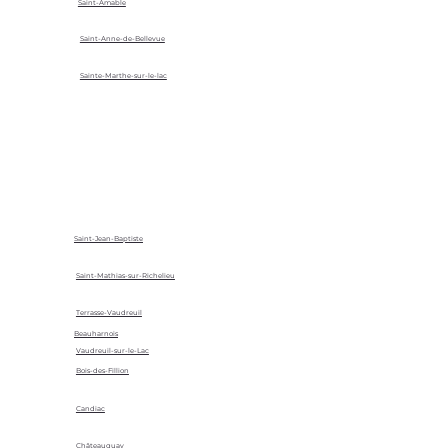
Saint-Amable
Saint-Anne-de-Bellevue
Sainte-Marthe-sur-le-lac
Saint-Jean-Baptiste
Saint-Mathias-sur-Richelieu
Terrasse-Vaudreuil
Beauharnois
Vaudreuil-sur-le-Lac
Bois-des-Fillion
Candiac
Châteauguay