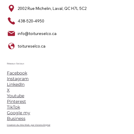
2002 Rue Michelin, Laval, QC H7L 5C2
438-520-4950
info@toitureselco.ca
toitureselco.ca
Réseaux Sociaux
Facebook
Instagram
LinkedIn
X
Youtube
Pinterest
TikTok
Google my
Business
Creation du Site Web par Vizions Digital