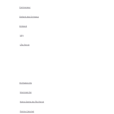
Contrecoeur
Dollard-des-Ormeaux
Kirkland
Léry
L'Île-Perrot
McMasterville
Montréal-Est
Notre-Dame-de-l'Île-Perrot
Pointe-Calumet