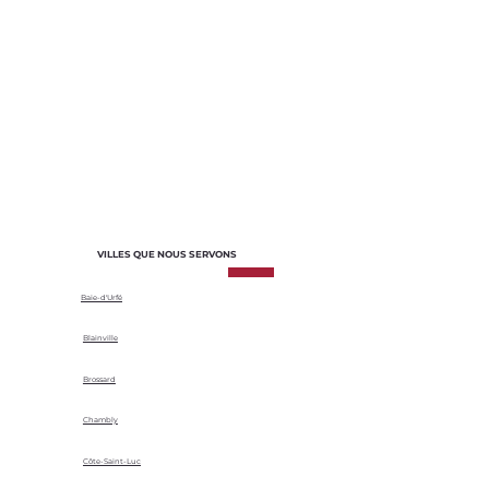
membrane élastomère, les bardeaux
et l'entretien régulier.
d'asphalte, TPO et d'autres matériaux
adaptés aux besoins spécifiques de
chaque projet. Nous sélectionnons les
matériaux en fonction de leur durabilité,
de leur efficacité énergétique et de leur
adaptabilité aux conditions climatiques
locales.
VILLES QUE NOUS SERVONS
Baie-d'Urfé
Blainville
Brossard
Chambly
Côte-Saint-Luc