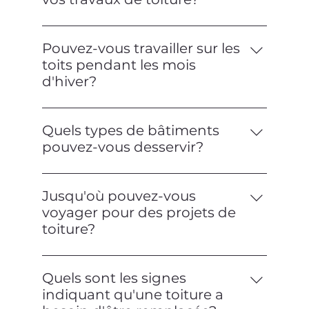
généralement environ une semaine,
Oui, nous offrons des garanties sur les
tandis que les projets commerciaux
matériaux et la main-d'œuvre pour nos
peuvent varier. Nous fournirons un
Pouvez-vous travailler sur les
projets de toiture. Les termes
calendrier pendant le processus
toits pendant les mois
spécifiques de la garantie seront
d'estimation.
d'hiver?
discutés lors de la signature du contrat.
Oui, nous pouvons effectuer certains
types de travaux de toiture durant le
Quels types de bâtiments
début ou la fin de l'hiver, mais il est
pouvez-vous desservir?
préférable de planifier les grands projets
Nous travaillons avec une variété de
par temps plus chaud pour garantir des
bâtiments, y compris les maisons
résultats optimaux.
Jusqu'où pouvez-vous
résidentielles, les immeubles
voyager pour des projets de
commerciaux, les bureaux et les
toiture?
entrepôts. Nous avons l'expérience et
Nous servons principalement Montréal
l'équipement nécessaires pour gérer
et les villes environnantes, mais nous
des projets de toutes tailles.
Quels sont les signes
pouvons nous déplacer plus loin en
indiquant qu'une toiture a
fonction du type de projet. Contactez-