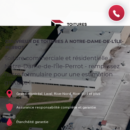
COUVREUR DE TOITURES À NOTRE-DAME-DE-L'ÎLE-
PERROT
Toiture commerciale et résidentielle à
Notre-Dame-de-l'Île-Perrot - remplissez
notre formulaire pour une estimation
gratuite !
Grand Montréal, Laval, Rive-Nord, Rive-Sud et plus
Assurance responsabilité complète et garantie
Étanchéité garantie