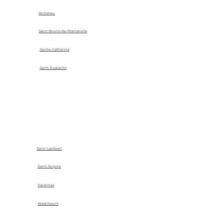
Richelieu
Saint-Bruno-de-Montarville
Sainte-Catherine
Saint-Eustache
Saint-Lambert
Saint-Sulpice
Varennes
Westmount