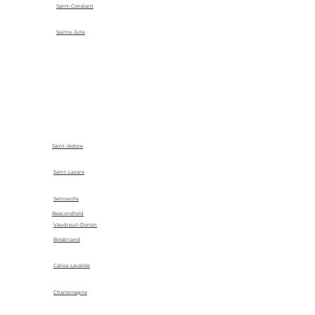
Saint-Constant
Sainte-Julie
Saint-Isidore
Saint-Lazare
Senneville
Beaconsfield
Vaudreuil-Dorion
Boisbriand
Calixa-Lavallée
Charlemagne