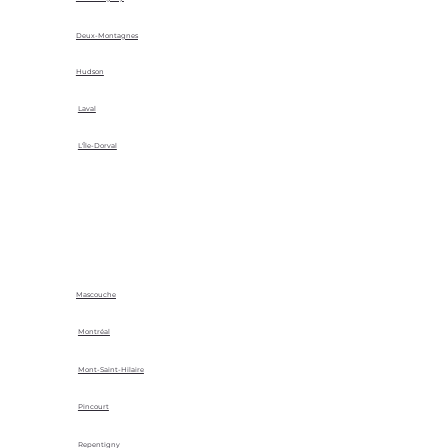
Deux-Montagnes
Hudson
Laval
L'Île-Dorval
Mascouche
Montréal
Mont-Saint-Hilaire
Pincourt
Repentigny