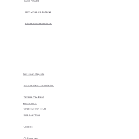
Saint-Amable
Saint-Anne-de-Bellevue
Sainte-Marthe-sur-le-lac
Saint-Jean-Baptiste
Saint-Mathias-sur-Richelieu
Terrasse-Vaudreuil
Beauharnois
Vaudreuil-sur-le-Lac
Bois-des-Fillion
Candiac
Châteauguay