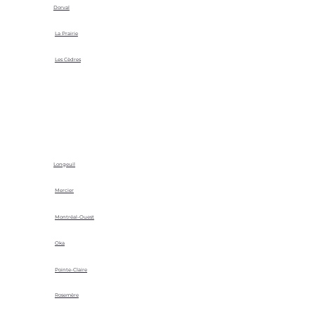
Dorval
La Prairie
Les Cèdres
Longeuil
Mercier
Montréal-Ouest
Oka
Pointe-Claire
Rosemère