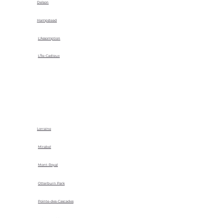
Delson
Hampstead
L'Assomption
L'Île-Cadieux
Lorraine
Mirabel
Mont-Royal
Otterburn Park
Pointe-des-Cascades