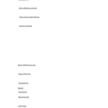
Saint-Basile-le-Grand
Saint-Anne-des-Plaines
Sainte-Thérèse
Saint-Joseph-du-Lac
Saint-Philippe
Terrebonne
Beloeil
Verchères
Boucherville
Carignan