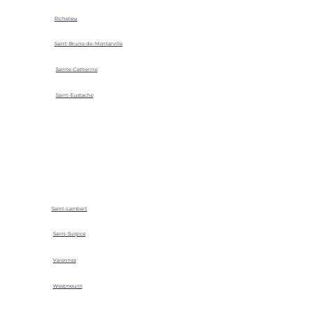
Richelieu
Saint-Bruno-de-Montarville
Sainte-Catherine
Saint-Eustache
Saint-Lambert
Saint-Sulpice
Varennes
Westmount