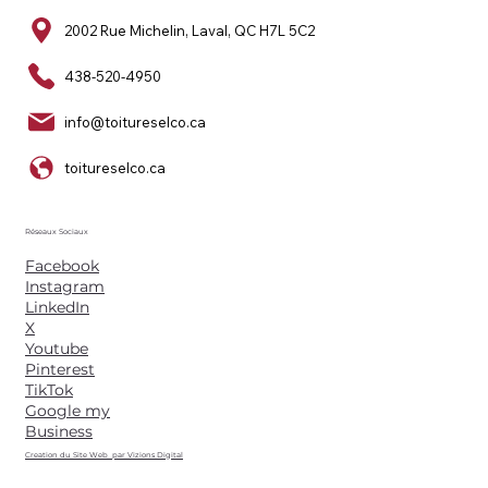
2002 Rue Michelin, Laval, QC H7L 5C2
438-520-4950
info@toitureselco.ca
toitureselco.ca
Réseaux Sociaux
Facebook
Instagram
LinkedIn
X
Youtube
Pinterest
TikTok
Google my
Business
Creation du Site Web par Vizions Digital