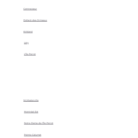
Contrecoeur
Dollard-des-Ormeaux
Kirkland
Léry
L'Île-Perrot
McMasterville
Montréal-Est
Notre-Dame-de-l'Île-Perrot
Pointe-Calumet