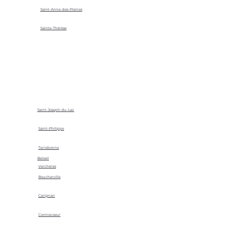
Saint-Anne-des-Plaines
Sainte-Thérèse
Saint-Joseph-du-Lac
Saint-Philippe
Terrebonne
Beloeil
Verchères
Boucherville
Carignan
Contrecoeur