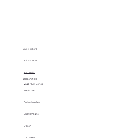
Saint-Isidore
Saint-Lazare
Senneville
Beaconsfield
Vaudreuil-Dorion
Boisbriand
Calixa-Lavallée
Charlemagne
Delson
Hampstead