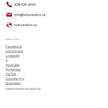
438-520-4950
info@toitureselco.ca
toitureselco.ca
Réseaux Sociaux
Facebook
Instagram
LinkedIn
X
Youtube
Pinterest
TikTok
Google my
Business
Creation du Site Web par Vizions Digital