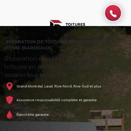
RÉPARATION DE TOITURES RÉSIDENTIELLES EN
PENTE (BARDEAUX)
Réparation rapide et efficace de vos
toitures en pente (bardeaux) pour
assurer leur longévité.
Grand Montréal, Laval, Rive-Nord, Rive-Sud et plus
Assurance responsabilité complète et garantie
Étanchéité garantie