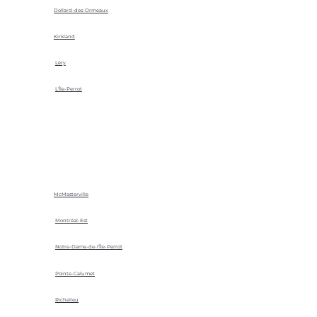
Dollard-des-Ormeaux
Kirkland
Léry
L'Île-Perrot
McMasterville
Montréal-Est
Notre-Dame-de-l'Île-Perrot
Pointe-Calumet
Richelieu