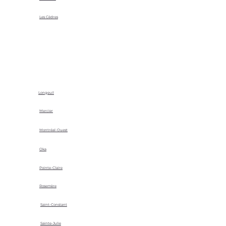
Les Cèdres
Longeuil
Mercier
Montréal-Ouest
Oka
Pointe-Claire
Rosemère
Saint-Constant
Sainte-Julie