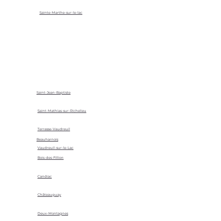
Sainte-Marthe-sur-le-lac
Saint-Jean-Baptiste
Saint-Mathias-sur-Richelieu
Terrasse-Vaudreuil
Beauharnois
Vaudreuil-sur-le-Lac
Bois-des-Fillion
Candiac
Châteauguay
Deux-Montagnes