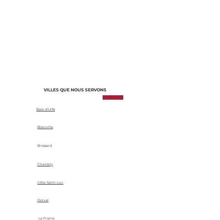
adaptés aux besoins spécifiques de
chaque projet. Nous sélectionnons les
matériaux en fonction de leur durabilité,
de leur efficacité énergétique et de leur
adaptabilité aux conditions climatiques
locales.
VILLES QUE NOUS SERVONS
Baie-d'Urfé
Blainville
Brossard
Chambly
Côte-Saint-Luc
Dorval
La Prairie