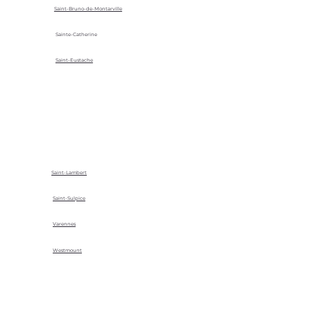
Saint-Bruno-de-Montarville
Sainte-Catherine
Saint-Eustache
Saint-Lambert
Saint-Sulpice
Varennes
Westmount