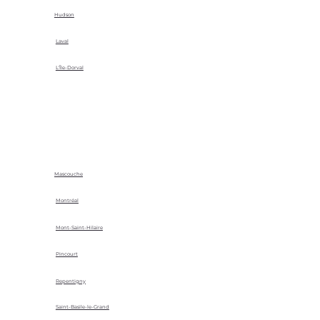
Hudson
Laval
L'Île-Dorval
Mascouche
Montréal
Mont-Saint-Hilaire
Pincourt
Repentigny
Saint-Basile-le-Grand