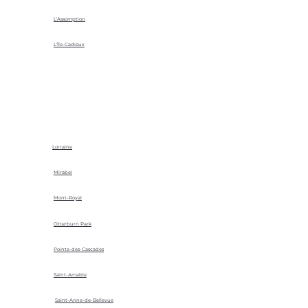
L'Assomption
L'Île-Cadieux
Lorraine
Mirabel
Mont-Royal
Otterburn Park
Pointe-des-Cascades
Saint-Amable
Saint-Anne-de-Bellevue