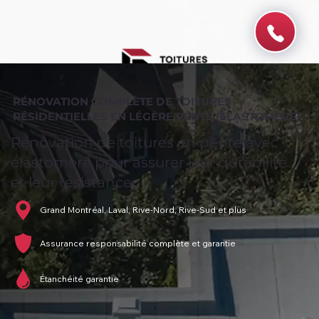
RÉNOVATION COMPLÈTE DE TOITURES
RÉSIDENTIELLES EN LÉGÈRE PENTE (ÉLASTOMÈRE)
Rénovation de toitures en pente avec
élastomère pour assurer leur durabilité
et leur résistance.
Grand Montréal, Laval, Rive-Nord, Rive-Sud et plus
Assurance responsabilité complète et garantie
Étanchéité garantie