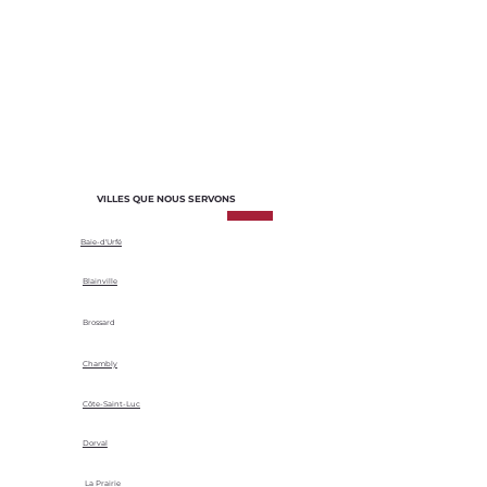
adaptés aux besoins spécifiques de
chaque projet. Nous sélectionnons les
matériaux en fonction de leur durabilité,
de leur efficacité énergétique et de leur
adaptabilité aux conditions climatiques
locales.
VILLES QUE NOUS SERVONS
Baie-d'Urfé
Blainville
Brossard
Chambly
Côte-Saint-Luc
Dorval
La Prairie