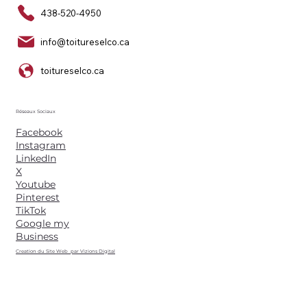
438-520-4950
info@toitureselco.ca
toitureselco.ca
Réseaux Sociaux
Facebook
Instagram
LinkedIn
X
Youtube
Pinterest
TikTok
Google my
Business
Creation du Site Web par Vizions Digital