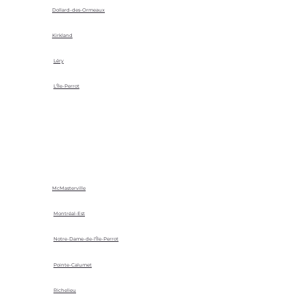
Dollard-des-Ormeaux
Kirkland
Léry
L'Île-Perrot
McMasterville
Montréal-Est
Notre-Dame-de-l'Île-Perrot
Pointe-Calumet
Richelieu