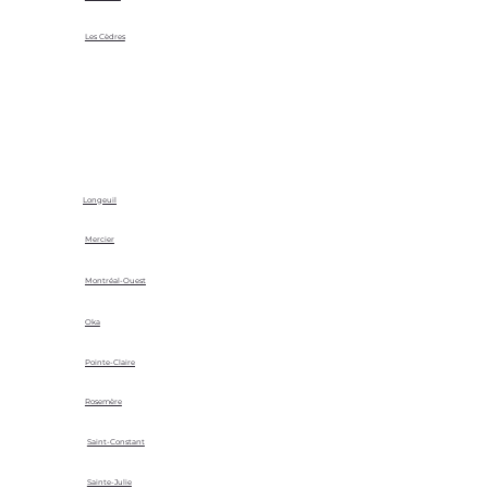
Les Cèdres
Longeuil
Mercier
Montréal-Ouest
Oka
Pointe-Claire
Rosemère
Saint-Constant
Sainte-Julie