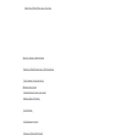
Sainte-Marthe-sur-le-lac
Saint-Jean-Baptiste
Saint-Mathias-sur-Richelieu
Terrasse-Vaudreuil
Beauharnois
Vaudreuil-sur-le-Lac
Bois-des-Fillion
Candiac
Châteauguay
Deux-Montagnes