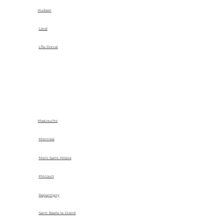
Hudson
Laval
L'Île-Dorval
Mascouche
Montréal
Mont-Saint-Hilaire
Pincourt
Repentigny
Saint-Basile-le-Grand