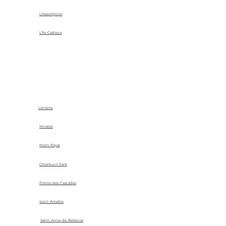
L'Assomption
L'Île-Cadieux
Lorraine
Mirabel
Mont-Royal
Otterburn Park
Pointe-des-Cascades
Saint-Amable
Saint-Anne-de-Bellevue