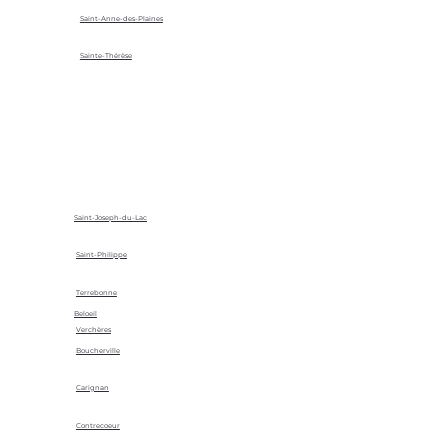
Saint-Anne-des-Plaines
Sainte-Thérèse
Saint-Joseph-du-Lac
Saint-Philippe
Terrebonne
Beloeil
Verchères
Boucherville
Carignan
Contrecoeur