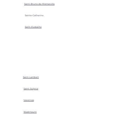
Saint-Bruno-de-Montarville
Sainte-Catherine
Saint-Eustache
Saint-Lambert
Saint-Sulpice
Varennes
Westmount