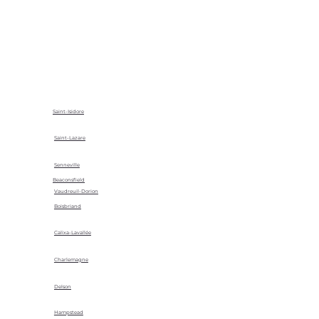
Saint-Isidore
Saint-Lazare
Senneville
Beaconsfield
Vaudreuil-Dorion
Boisbriand
Calixa-Lavallée
Charlemagne
Delson
Hampstead