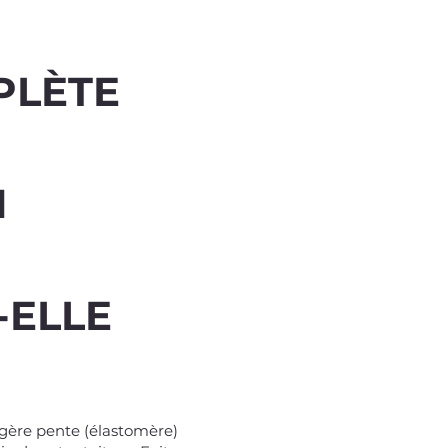
PLÈTE
N
-ELLE
gère pente (élastomère)