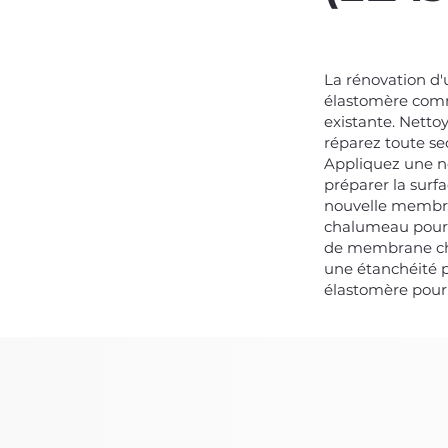
La rénovation d'
élastomère comm
existante. Netto
réparez toute s
Appliquez une n
préparer la surf
nouvelle membra
chalumeau pour 
de membrane che
une étanchéité p
élastomère pour 