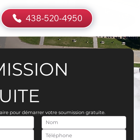
438-520-4950
ISSION 
UITE
aire pour démarrer votre soumission gratuite.