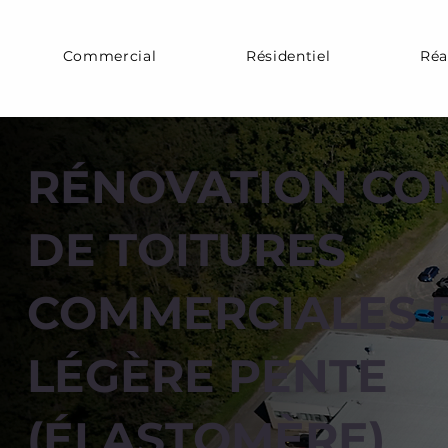
Commercial
Résidentiel
Réa
RÉNOVATION CO
DE TOITURES
COMMERCIALES 
LÉGÈRE PENTE
(ÉLASTOMÈRE)