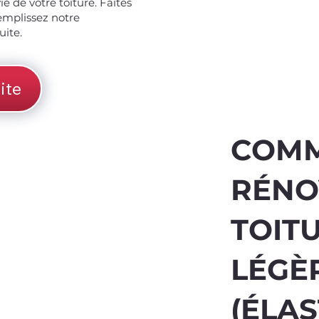
e de votre toiture. Faites
emplissez notre
uite.
ite
COM
RÉNO
TOIT
LÉGÈ
(ÉLA