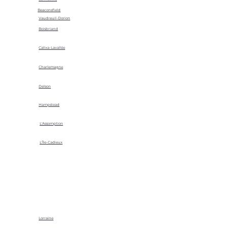
Beaconsfield
Vaudreuil-Dorion
Boisbriand
Calixa-Lavallée
Charlemagne
Delson
Hampstead
L'Assomption
L'Île-Cadieux
Lorraine