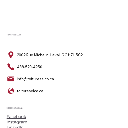
Toitures ELCO
2002 Rue Michelin, Laval, QC H7L 5C2
438-520-4950
info@toitureselco.ca
toitureselco.ca
Réseaux Sociaux
Facebook
Instagram
LinkedIn