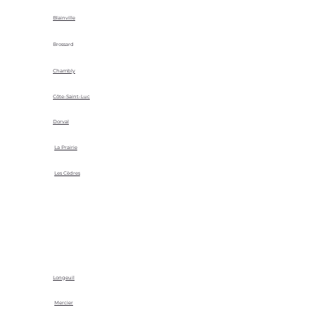
Blainville
Brossard
Chambly
Côte-Saint-Luc
Dorval
La Prairie
Les Cèdres
Longeuil
Mercier