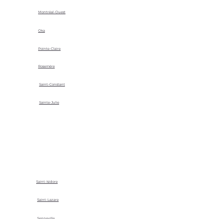
Montréal-Ouest
Oka
Pointe-Claire
Rosemère
Saint-Constant
Sainte-Julie
Saint-Isidore
Saint-Lazare
Senneville