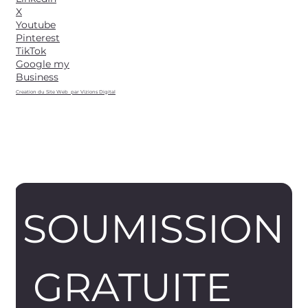
X
Youtube
Pinterest
TikTok
Google my
Business
Creation du Site Web par Vizions Digital
SOUMISSION
 GRATUITE