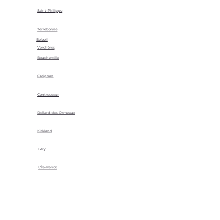
Saint-Philippe
Terrebonne
Beloeil
Verchères
Boucherville
Carignan
Contrecoeur
Dollard-des-Ormeaux
Kirkland
Léry
L'Île-Perrot