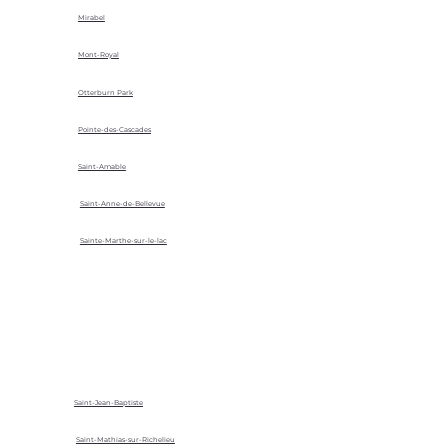
Mirabel
Mont-Royal
Otterburn Park
Pointe-des-Cascades
Saint-Amable
Saint-Anne-de-Bellevue
Sainte-Marthe-sur-le-lac
Saint-Jean-Baptiste
Saint-Mathias-sur-Richelieu