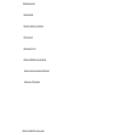
Mascouche
Montréal
Mont-Saint-Hilaire
Pincourt
Repentigny
Saint-Basile-le-Grand
Saint-Anne-des-Plaines
Sainte-Thérèse
Saint-Joseph-du-Lac