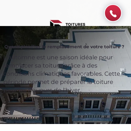
Quand planifier le remplacement de votre toiture ?
L'automne est une saison idéale pour
remplacer sa toiture grâce à des
conditions climatiques favorables. Cette
période permet de préparer la toiture
pour les rigueurs de l'hiver.
Spend $100 and get
10%
off