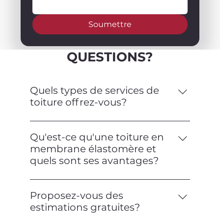
Soumettre
QUESTIONS?
Quels types de services de
toiture offrez-vous?
Nous offrons une gamme complète de
services de toiture, y compris
Qu'est-ce qu'une toiture en
l'installation, la réparation, l'entretien et
membrane élastomère et
les inspections pour les toitures
quels sont ses avantages?
commerciales et résidentielles. Nous
Une toiture en membrane élastomère
sommes spécialisés dans les toitures en
est un type de toiture plate fabriquée à
membrane élastomère.
Proposez-vous des
partir d'un matériau flexible et
estimations gratuites?
semblable au caoutchouc. Elle offre une