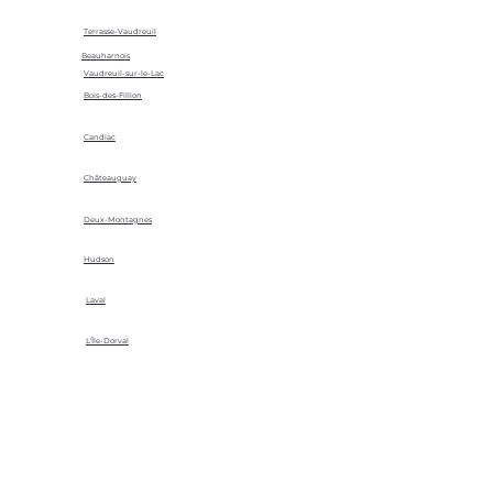
Terrasse-Vaudreuil
Beauharnois
Vaudreuil-sur-le-Lac
Bois-des-Fillion
Candiac
Châteauguay
Deux-Montagnes
Hudson
Laval
L'Île-Dorval