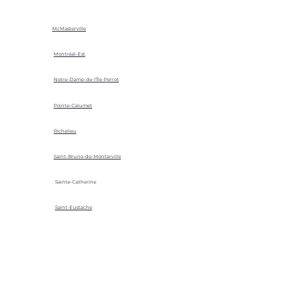
McMasterville
Montréal-Est
Notre-Dame-de-l'Île-Perrot
Pointe-Calumet
Richelieu
Saint-Bruno-de-Montarville
Sainte-Catherine
Saint-Eustache