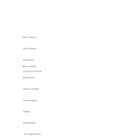
Saint-Isidore
Saint Lazare
Senneville
Beaconsfield
Vaudreuil-Dorion
Boisbriand
Calixa-Lavallée
Charlemagne
Delson
Hampstead
The Assumption