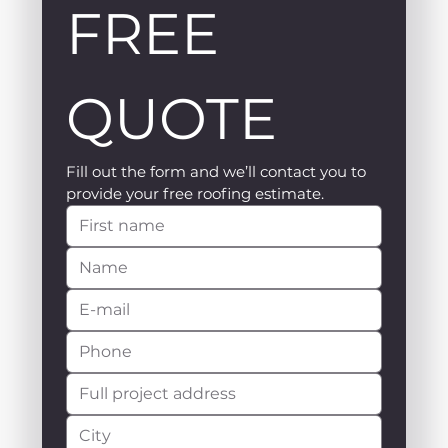
FREE 
QUOTE
Fill out the form and we’ll contact you to 
provide your free roofing estimate.