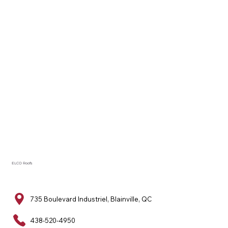
ELCO Roofs
735 Boulevard Industriel, Blainville, QC
438-520-4950