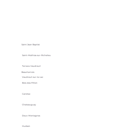
Saint Jean Baptist
Saint-Mathias-sur-Richelieu
Terrace-Vaudreuil
Beauharnois
Vaudreuil-sur-le-Lac
Bois-des-Fillion
Candiac
Chateauguay
Deux-Montagnes
Hudson