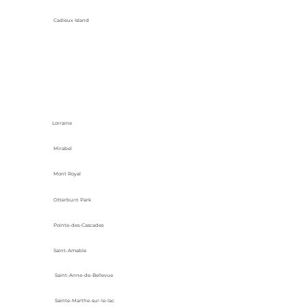
Cadieux Island
Lorraine
Mirabel
Mont Royal
Otterburn Park
Pointe-des-Cascades
Saint-Amable
Saint-Anne-de-Bellevue
Sainte-Marthe-sur-le-lac