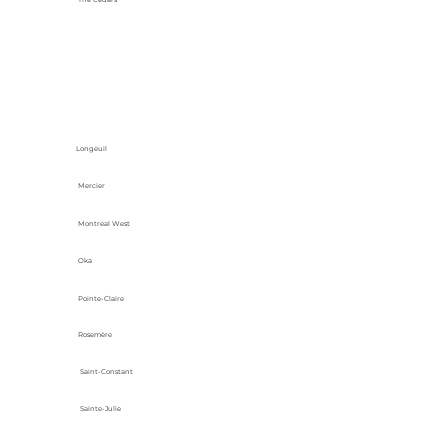
Longeuil
Mercier
Montreal West
Oka
Pointe-Claire
Rosemère
Saint-Constant
Sainte-Julie