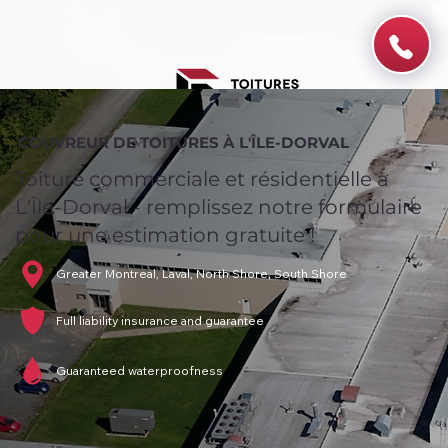
COUVREUR DE TOITURES À L'ÎLE-DORVAL
Toiture commerciale et résidentielle à
L'Île-Dorval - remplissez notre formulaire
pour une estimation gratuite !
Greater Montreal, Laval, North Shore, South Shore
Full liability insurance and guarantee
Guaranteed waterproofness