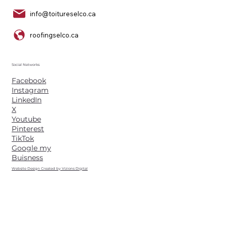
info@toitureselco.ca
roofingselco.ca
Social Networks
Facebook
Instagram
LinkedIn
X
Youtube
Pinterest
TikTok
Google my
Buisness
Website Design Created by Vizions Digital