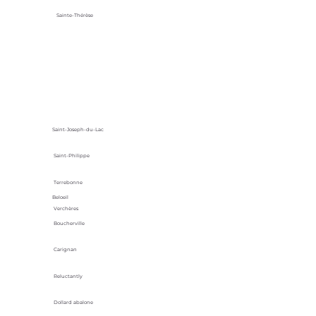
Sainte-Thérèse
Saint-Joseph-du-Lac
Saint-Philippe
Terrebonne
Beloeil
Verchères
Boucherville
Carignan
Reluctantly
Dollard abalone