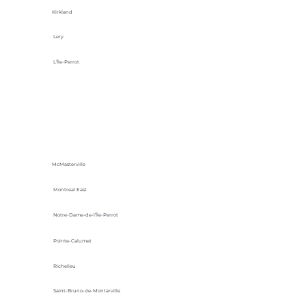
Kirkland
Lery
L'Île-Perrot
McMasterville
Montreal East
Notre-Dame-de-l’Île-Perrot
Pointe-Calumet
Richelieu
Saint-Bruno-de-Montarville