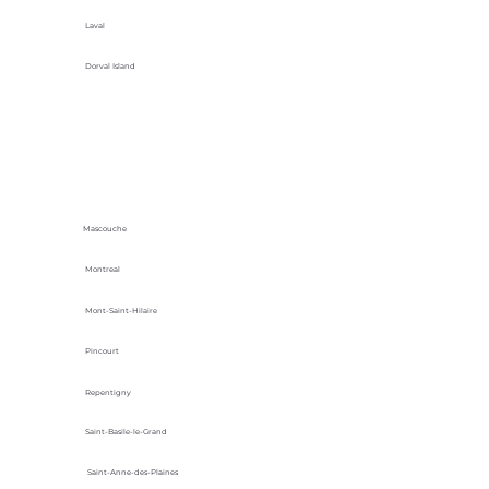
Laval
Dorval Island
Mascouche
Montreal
Mont-Saint-Hilaire
Pincourt
Repentigny
Saint-Basile-le-Grand
Saint-Anne-des-Plaines